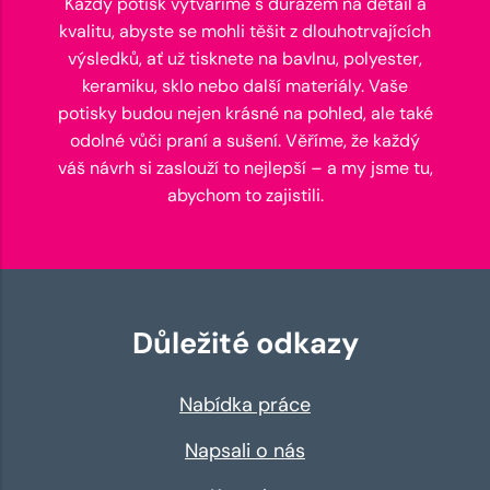
Každý potisk vytváříme s důrazem na detail a
kvalitu, abyste se mohli těšit z dlouhotrvajících
výsledků, ať už tisknete na bavlnu, polyester,
keramiku, sklo nebo další materiály. Vaše
potisky budou nejen krásné na pohled, ale také
odolné vůči praní a sušení. Věříme, že každý
váš návrh si zaslouží to nejlepší – a my jsme tu,
abychom to zajistili.
Důležité odkazy
Nabídka práce
Napsali o nás