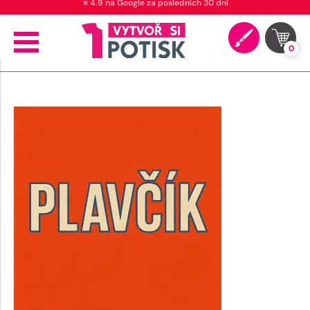
⭐ 4.9 na Google za posledních 30 dní
0