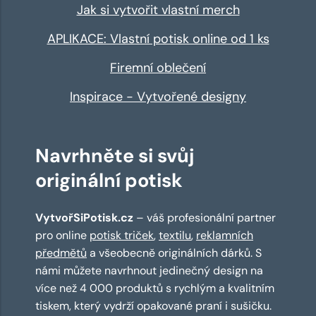
Jak si vytvořit vlastní merch
APLIKACE: Vlastní potisk online od 1 ks
Firemní oblečení
Inspirace - Vytvořené designy
Navrhněte si svůj
originální potisk
VytvořSiPotisk.cz
– váš profesionální partner
pro online
potisk triček
,
textilu
,
reklamních
předmětů
a všeobecně originálních dárků. S
námi můžete navrhnout jedinečný design na
více než 4 000 produktů s rychlým a kvalitním
tiskem, který vydrží opakované praní i sušičku.