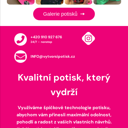
Galerie potisků
+420 910 927 676
24/7 - nonstop
INFO@vytvorsipotisk.cz
Kvalitní potisk, který
vydrží
Využíváme špičkové technologie potisku,
abychom vám přinesli maximální odolnost,
pohodlí a radost z vašich vlastních návrhů.