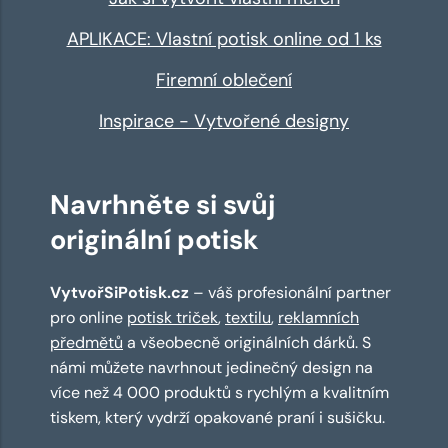
APLIKACE: Vlastní potisk online od 1 ks
Firemní oblečení
Inspirace - Vytvořené designy
Navrhněte si svůj
originální potisk
VytvořSiPotisk.cz
– váš profesionální partner
pro online
potisk triček
,
textilu
,
reklamních
předmětů
a všeobecně originálních dárků. S
námi můžete navrhnout jedinečný design na
více než 4 000 produktů s rychlým a kvalitním
tiskem, který vydrží opakované praní i sušičku.