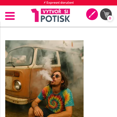
⚡ Expresní doručení
0