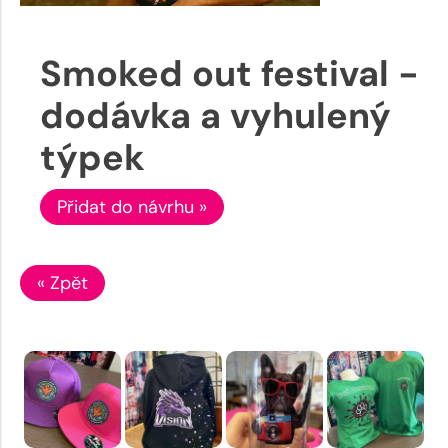
Smoked out festival -
dodávka a vyhulený
týpek
Přidat do návrhu »
« Zpět