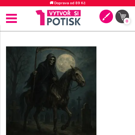
🚚 Doprava od 89 Kč
0