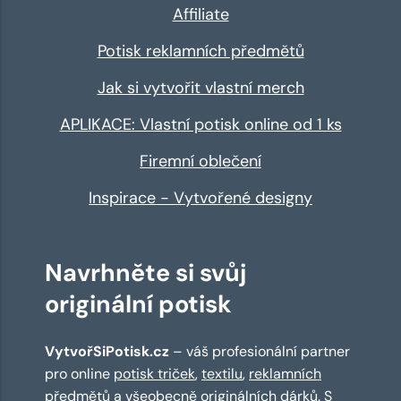
Affiliate
Potisk reklamních předmětů
Jak si vytvořit vlastní merch
APLIKACE: Vlastní potisk online od 1 ks
Firemní oblečení
Inspirace - Vytvořené designy
Navrhněte si svůj
originální potisk
VytvořSiPotisk.cz
– váš profesionální partner
pro online
potisk triček
,
textilu
,
reklamních
předmětů
a všeobecně originálních dárků. S