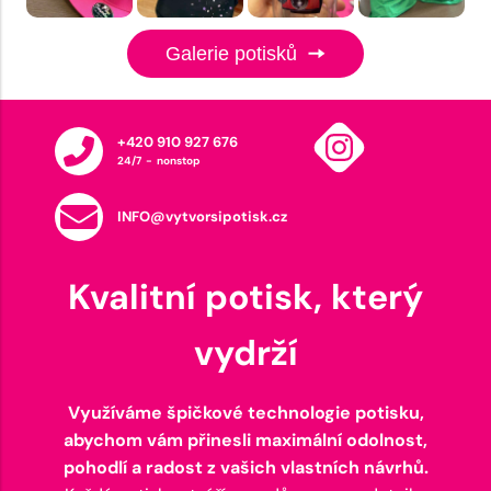
Galerie potisků
+420 910 927 676
24/7 - nonstop
INFO@vytvorsipotisk.cz
Kvalitní potisk, který
vydrží
Využíváme špičkové technologie potisku,
abychom vám přinesli maximální odolnost,
pohodlí a radost z vašich vlastních návrhů.