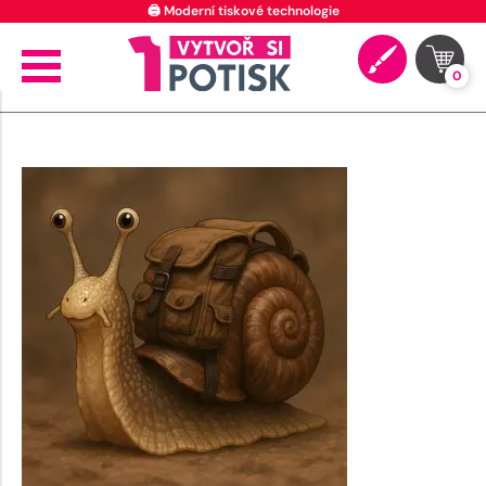
🖨️ Moderní tiskové technologie
0