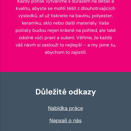
Každý potisk vytváříme s důrazem na detail a
kvalitu, abyste se mohli těšit z dlouhotrvajících
výsledků, ať už tisknete na bavlnu, polyester,
keramiku, sklo nebo další materiály. Vaše
potisky budou nejen krásné na pohled, ale také
odolné vůči praní a sušení. Věříme, že každý
váš návrh si zaslouží to nejlepší – a my jsme tu,
abychom to zajistili.
Důležité odkazy
Nabídka práce
Napsali o nás