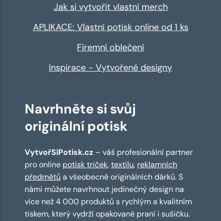
Jak si vytvořit vlastní merch
APLIKACE: Vlastní potisk online od 1 ks
Firemní oblečení
Inspirace - Vytvořené designy
Navrhněte si svůj
originální potisk
VytvořSiPotisk.cz
– váš profesionální partner
pro online
potisk triček
,
textilu
,
reklamních
předmětů
a všeobecně originálních dárků. S
námi můžete navrhnout jedinečný design na
více než 4 000 produktů s rychlým a kvalitním
tiskem, který vydrží opakované praní i sušičku.