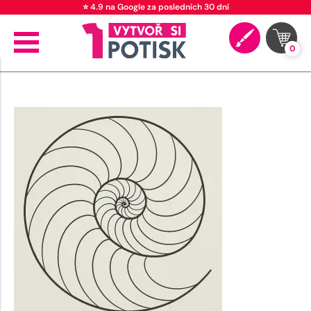
⭐ 4.9 na Google za posledních 30 dní
0