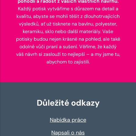
pohodlí a radost z vašich vlastních návrhů.
Každý potisk vytváříme s důrazem na detail a
kvalitu, abyste se mohli těšit z dlouhotrvajících
výsledků, ať už tisknete na bavlnu, polyester,
keramiku, sklo nebo další materiály. Vaše
potisky budou nejen krásné na pohled, ale také
odolné vůči praní a sušení. Věříme, že každý
váš návrh si zaslouží to nejlepší – a my jsme tu,
abychom to zajistili.
Důležité odkazy
Nabídka práce
Napsali o nás