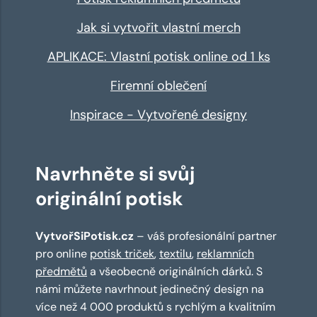
Jak si vytvořit vlastní merch
APLIKACE: Vlastní potisk online od 1 ks
Firemní oblečení
Inspirace - Vytvořené designy
Navrhněte si svůj
originální potisk
VytvořSiPotisk.cz
– váš profesionální partner
pro online
potisk triček
,
textilu
,
reklamních
předmětů
a všeobecně originálních dárků. S
námi můžete navrhnout jedinečný design na
více než 4 000 produktů s rychlým a kvalitním