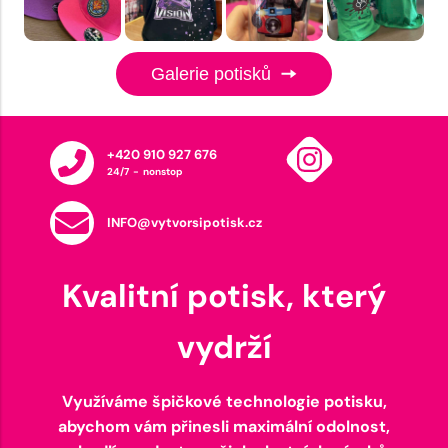
Galerie potisků
+420 910 927 676
24/7 - nonstop
INFO@vytvorsipotisk.cz
Kvalitní potisk, který
vydrží
Využíváme špičkové technologie potisku,
abychom vám přinesli maximální odolnost,