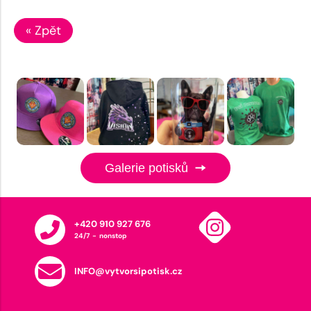
« Zpět
Galerie potisků
+420 910 927 676
24/7 - nonstop
INFO@vytvorsipotisk.cz