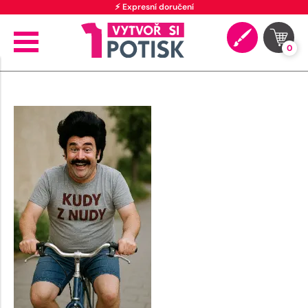
⚡ Expresní doručení
0