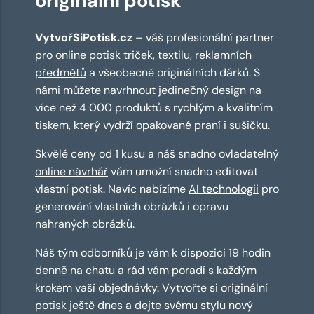
originální potisk
VytvořSiPotisk.cz
– váš profesionální partner
pro online
potisk triček
,
textilu
,
reklamních
předmětů
a všeobecně originálních dárků. S
námi můžete navrhnout jedinečný design na
více než 4 000 produktů s rychlým a kvalitním
tiskem, který vydrží opakované praní i sušičku.
Skvělé ceny od 1 kusu a náš snadno ovladatelný
online návrhář
vám umožní snadno editovat
vlastní potisk. Navíc nabízíme
AI technologii
pro
generování vlastních obrázků i opravu
nahraných obrázků.
Náš tým odborníků je vám k dispozici 19 hodin
denně na chatu a rád vám poradí s každým
krokem vaší objednávky. Vytvořte si originální
potisk ještě dnes a dejte svému stylu nový