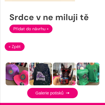
Srdce v ne miluji tě
Přidat do návrhu »
« Zpět
Galerie potisků