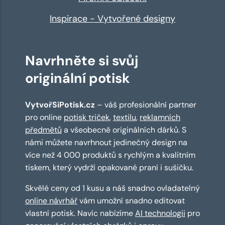
Inspirace - Vytvořené designy
Navrhněte si svůj
originální potisk
VytvořSiPotisk.cz
– váš profesionální partner
pro online
potisk triček
,
textilu
,
reklamních
předmětů
a všeobecně originálních dárků. S
námi můžete navrhnout jedinečný design na
více než 4 000 produktů s rychlým a kvalitním
tiskem, který vydrží opakované praní i sušičku.
Skvělé ceny od 1 kusu a náš snadno ovladatelný
online návrhář
vám umožní snadno editovat
vlastní potisk. Navíc nabízíme
AI technologii
pro