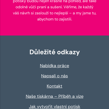
potisky budou nejen krásné na pohled, ale také
odolné vůči praní a sušení. Věříme, že každý
váš návrh si zaslouží to nejlepší – a my jsme tu,
abychom to zajistili.
Důležité odkazy
Nabídka práce
Napsali o nás
Kontakt
Naše tiskárna – Příběh a vize
Jak vytvořit vlastní potisk