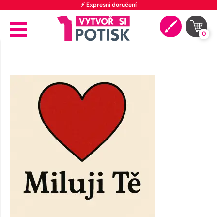
⚡ Expresní doručení
0