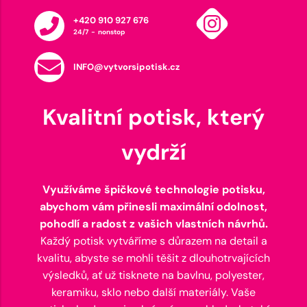
+420 910 927 676
24/7 - nonstop
INFO@vytvorsipotisk.cz
Kvalitní potisk, který
vydrží
Využíváme špičkové technologie potisku,
abychom vám přinesli maximální odolnost,
pohodlí a radost z vašich vlastních návrhů.
Každý potisk vytváříme s důrazem na detail a
kvalitu, abyste se mohli těšit z dlouhotrvajících
výsledků, ať už tisknete na bavlnu, polyester,
keramiku, sklo nebo další materiály. Vaše