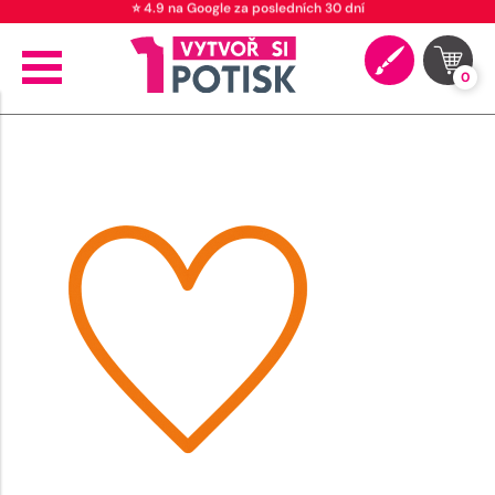
⭐ 4.9 na Google za posledních 30 dní
0