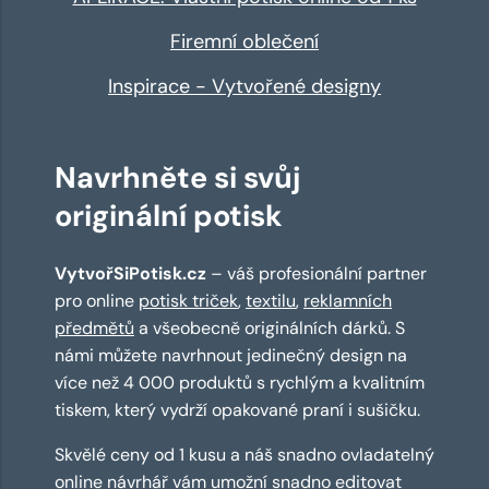
Firemní oblečení
Inspirace - Vytvořené designy
Navrhněte si svůj
originální potisk
VytvořSiPotisk.cz
– váš profesionální partner
pro online
potisk triček
,
textilu
,
reklamních
předmětů
a všeobecně originálních dárků. S
námi můžete navrhnout jedinečný design na
více než 4 000 produktů s rychlým a kvalitním
tiskem, který vydrží opakované praní i sušičku.
Skvělé ceny od 1 kusu a náš snadno ovladatelný
online návrhář
vám umožní snadno editovat