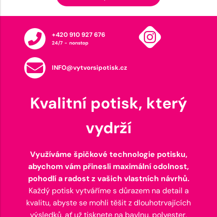
+420 910 927 676
24/7 - nonstop
INFO@vytvorsipotisk.cz
Kvalitní potisk, který
vydrží
Využíváme špičkové technologie potisku,
abychom vám přinesli maximální odolnost,
pohodlí a radost z vašich vlastních návrhů.
Každý potisk vytváříme s důrazem na detail a
kvalitu, abyste se mohli těšit z dlouhotrvajících
výsledků, ať už tisknete na bavlnu, polyester,