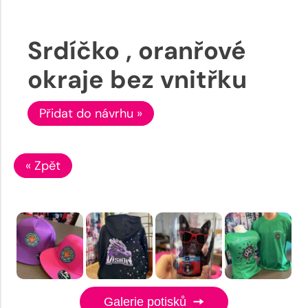
Srdíčko , oranřové
okraje bez vnitřku
Přidat do návrhu »
« Zpět
Galerie potisků