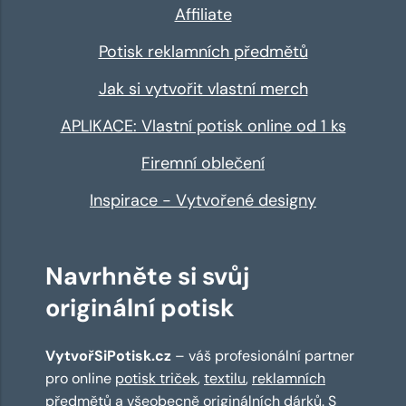
Affiliate
Potisk reklamních předmětů
Jak si vytvořit vlastní merch
APLIKACE: Vlastní potisk online od 1 ks
Firemní oblečení
Inspirace - Vytvořené designy
Navrhněte si svůj
originální potisk
VytvořSiPotisk.cz
– váš profesionální partner
pro online
potisk triček
,
textilu
,
reklamních
předmětů
a všeobecně originálních dárků. S