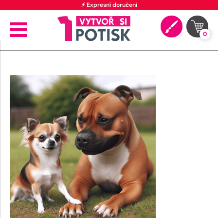
⚡ Expresní doručení
0