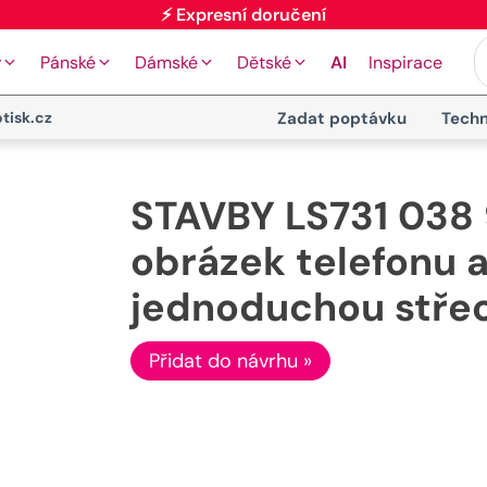
y
Pánské
Dámské
Dětské
AI
Inspirace
tisk.cz
Zadat poptávku
Techn
STAVBY LS731 038 
obrázek telefonu a
jednoduchou stře
Přidat do návrhu »