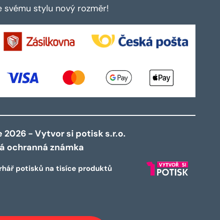
te svému stylu nový rozměr!
2026 - Vytvor si potisk s.r.o.
ná ochranná známka
rhář potisků na tisíce produktů