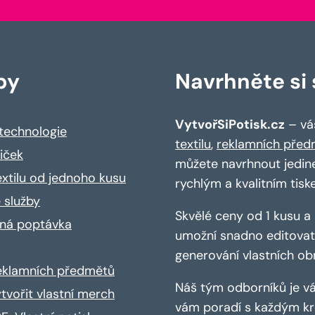
by
Navrhněte si s
VytvořSiPotisk.cz
– váš
 technologie
textilu
,
reklamních před
riček
můžete navrhnout jedin
extilu od jednoho kusu
rychlým a kvalitním tisk
 služby
Skvělé ceny od 1 kusu 
ná poptávka
umožní snadno editovat 
generování vlastních ob
reklamních předmětů
Náš tým odborníků je vá
ytvořit vlastní merch
vám poradí s každým kro