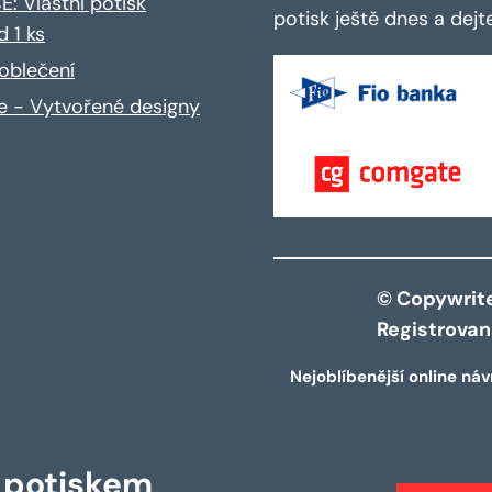
: Vlastní potisk
potisk ještě dnes a dej
d 1 ks
oblečení
ce - Vytvořené designy
© Copywrite 
Registrova
Nejoblíbenější online náv
s potiskem