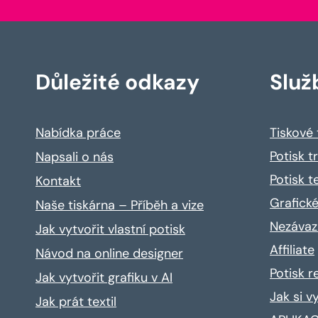
Důležité odkazy
Služ
Nabídka práce
Tiskové
Potisk t
Napsali o nás
Potisk t
Kontakt
Grafické
Naše tiskárna – Příběh a vize
Nezávaz
Jak vytvořit vlastní potisk
Affiliate
Návod na online designer
Potisk 
Jak vytvořit grafiku v AI
Jak si v
Jak prát textil