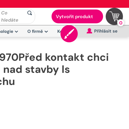
Co
Vytvořit produkt
hledáte
0
Přihlásit se
ologie
O firmě
Kontakt
970Před kontakt chci
 nad stavby ls
chu