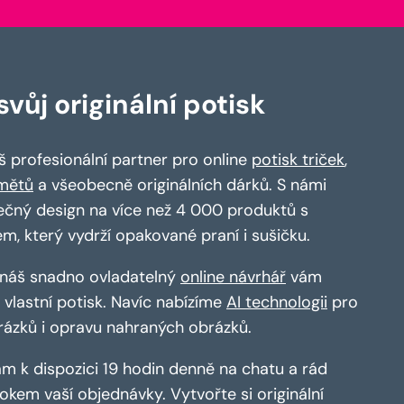
vůj originální potisk
 profesionální partner pro online
potisk triček
,
mětů
a všeobecně originálních dárků. S námi
ečný design na více než 4 000 produktů s
em, který vydrží opakované praní i sušičku.
a náš snadno ovladatelný
online návrhář
vám
vlastní potisk. Navíc nabízíme
AI technologii
pro
rázků i opravu nahraných obrázků.
m k dispozici 19 hodin denně na chatu a rád
kem vaší objednávky. Vytvořte si originální