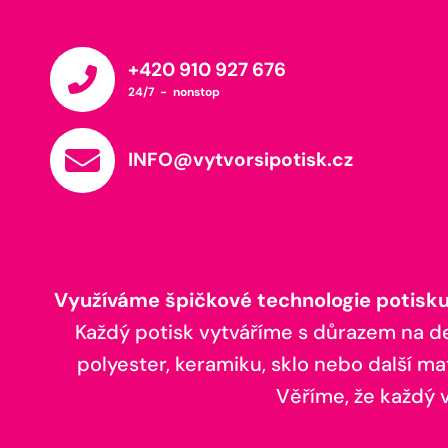
+420 910 927 676
24/7 - nonstop
INFO@vytvorsipotisk.cz
Využíváme špičkové technologie potisku,
Každý potisk vytváříme s důrazem na deta
polyester, keramiku, sklo nebo další ma
Věříme, že každý vá