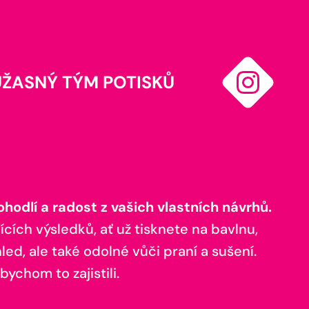
ÚŽASNÝ TÝM POTISKŮ
odlí a radost z vašich vlastních návrhů.
ících výsledků, ať už tisknete na bavlnu,
ed, ale také odolné vůči praní a sušení.
bychom to zajistili.