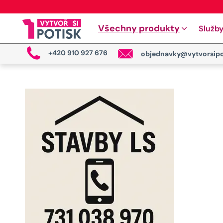
Všechny produkty
Služb
+420 910 927 676
objednavky@vytvorsipo