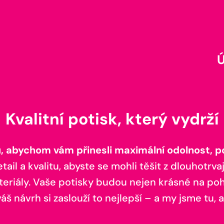
Kvalitní potisk, který vydrží
 abychom vám přinesli maximální odolnost, poh
il a kvalitu, abyste se mohli těšit z dlouhotrvaj
teriály. Vaše potisky budou nejen krásné na pohl
š návrh si zaslouží to nejlepší – a my jsme tu, a