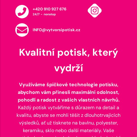
+420 910 927 676
24/7 - nonstop
INFO@vytvorsipotisk.cz
Kvalitní potisk, který
vydrží
Využíváme špičkové technologie potisku,
abychom vám přinesli maximální odolnost,
pohodlí a radost z vašich vlastních návrhů.
Každý potisk vytváříme s důrazem na detail a
kvalitu, abyste se mohli těšit z dlouhotrvajících
výsledků, ať už tisknete na bavlnu, polyester,
keramiku, sklo nebo další materiály. Vaše