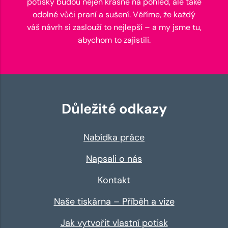
potisky budou nejen krásné na pohled, ale také
odolné vůči praní a sušení. Věříme, že každý
váš návrh si zaslouží to nejlepší – a my jsme tu,
abychom to zajistili.
Důležité odkazy
Nabídka práce
Napsali o nás
Kontakt
Naše tiskárna – Příběh a vize
Jak vytvořit vlastní potisk