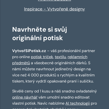
Inspirace - Vytvořené designy
Navrhněte si svůj
originální potisk
VytvořSiPotisk.cz
– váš profesionální partner
pro online
potisk triček
,
textilu
,
reklamních
předmětů
a všeobecně originálních dárků. S
námi můžete navrhnout jedinečný design na
více než 4 000 produktů s rychlým a kvalitním
tiskem, který vydrží opakované praní i sušičku.
Skvělé ceny od 1 kusu a náš snadno ovladatelný
online návrhář
vám umožní snadno editovat
vlastní potisk. Navíc nabízíme
AI technologii
pro