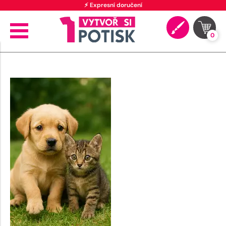
⚡ Expresní doručení
0