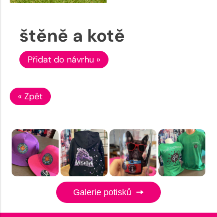
štěně a kotě
Přidat do návrhu »
« Zpět
Galerie potisků