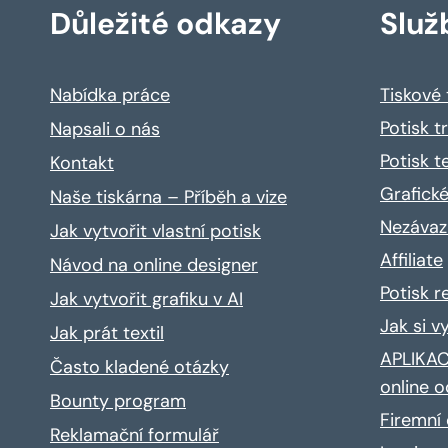
Důležité odkazy
Služ
Nabídka práce
Tiskové
Potisk t
Napsali o nás
Potisk t
Kontakt
Grafické
Naše tiskárna – Příběh a vize
Nezávaz
Jak vytvořit vlastní potisk
Affiliate
Návod na online designer
Potisk 
Jak vytvořit grafiku v AI
Jak si v
Jak prát textil
APLIKACE
Často kladené otázky
online o
Bounty program
Firemní 
Reklamační formulář