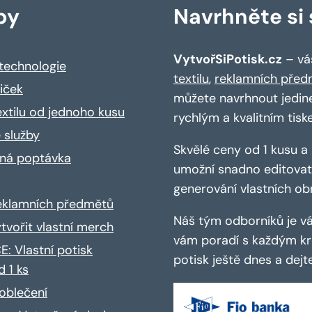
by
Navrhněte si s
VytvořSiPotisk.cz
– váš
 technologie
textilu
,
reklamních před
riček
můžete navrhnout jedin
extilu od jednoho kusu
rychlým a kvalitním tisk
 služby
Skvělé ceny od 1 kusu 
ná poptávka
umožní snadno editovat 
generování vlastních ob
reklamních předmětů
Náš tým odborníků je vá
ytvořit vlastní merch
vám poradí s každým kro
: Vlastní potisk
potisk ještě dnes a dej
d 1 ks
oblečení