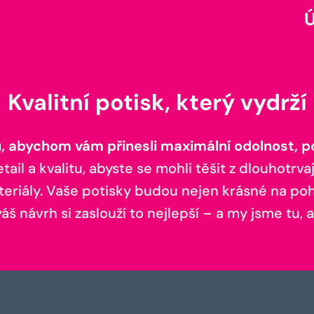
Kvalitní potisk, který vydrží
 abychom vám přinesli maximální odolnost, poh
il a kvalitu, abyste se mohli těšit z dlouhotrvaj
teriály. Vaše potisky budou nejen krásné na pohl
š návrh si zaslouží to nejlepší – a my jsme tu, a