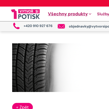
Všechny produkty
Služb
+420 910 927 676
objednavky@vytvorsipo
« Zpět