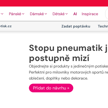
🚚 Doprava od 89 Kč
y
Pánské
Dámské
Dětské
AI
Inspirace
tisk.cz
Zadat poptávku
Techn
Stopu pneumatik j
postupně mizí
Objednejte si produkty s jedinečným potiske
Perfektní pro milovníky motorových sportů ne
oblečení, doplňky nebo dekorace.
Přidat do návrhu »