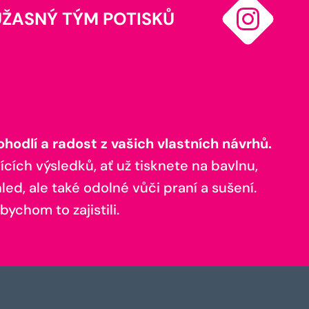
ÚŽASNÝ TÝM POTISKŮ
odlí a radost z vašich vlastních návrhů.
ících výsledků, ať už tisknete na bavlnu,
ed, ale také odolné vůči praní a sušení.
bychom to zajistili.