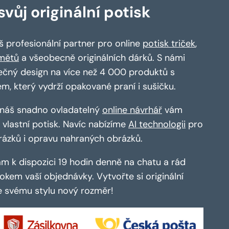
vůj originální potisk
 profesionální partner pro online
potisk triček
,
mětů
a všeobecně originálních dárků. S námi
ečný design na více než 4 000 produktů s
em, který vydrží opakované praní i sušičku.
a náš snadno ovladatelný
online návrhář
vám
vlastní potisk. Navíc nabízíme
AI technologii
pro
rázků i opravu nahraných obrázků.
m k dispozici 19 hodin denně na chatu a rád
kem vaší objednávky. Vytvořte si originální
te svému stylu nový rozměr!