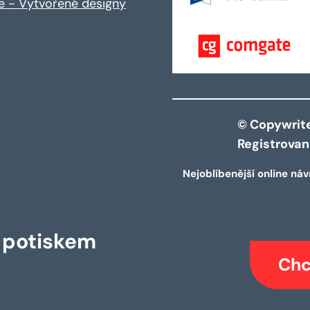
ce - Vytvořené designy
© Copywrite 
Registrova
Nejoblíbenější online náv
s potiskem
Chc