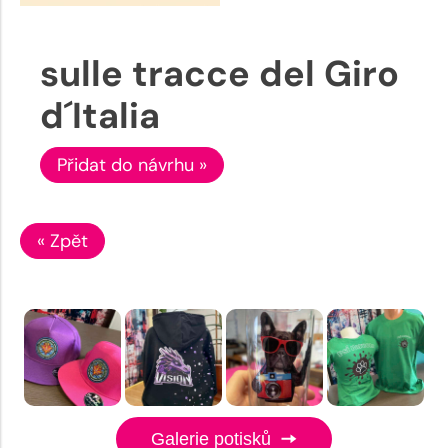
sulle tracce del Giro
d´Italia
Přidat do návrhu »
« Zpět
Galerie potisků