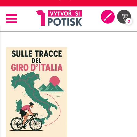
⭐ 4.9 na Google za posledních 30 dní
0