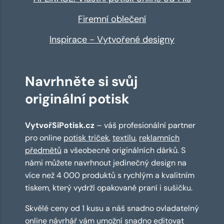
Firemní oblečení
Inspirace - Vytvořené designy
Navrhněte si svůj
originální potisk
VytvořSiPotisk.cz
– váš profesionální partner
pro online
potisk triček
,
textilu
,
reklamních
předmětů
a všeobecně originálních dárků. S
námi můžete navrhnout jedinečný design na
více než 4 000 produktů s rychlým a kvalitním
tiskem, který vydrží opakované praní i sušičku.
Skvělé ceny od 1 kusu a náš snadno ovladatelný
online návrhář
vám umožní snadno editovat