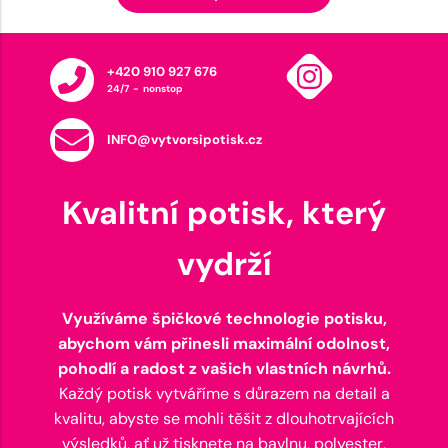
+420 910 927 676
24/7 - nonstop
INFO@vytvorsipotisk.cz
Kvalitní potisk, který
vydrží
Využíváme špičkové technologie potisku,
abychom vám přinesli maximální odolnost,
pohodlí a radost z vašich vlastních návrhů.
Každý potisk vytváříme s důrazem na detail a
kvalitu, abyste se mohli těšit z dlouhotrvajících
výsledků, ať už tisknete na bavlnu, polyester,