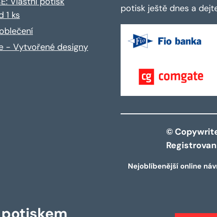
: Vlastní potisk
potisk ještě dnes a dej
d 1 ks
oblečení
ce - Vytvořené designy
© Copywrite 
Registrova
Nejoblíbenější online náv
s potiskem