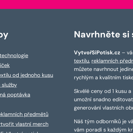
by
Navrhněte si s
VytvořSiPotisk.cz
– váš
 technologie
textilu
,
reklamních před
riček
můžete navrhnout jedin
extilu od jednoho kusu
rychlým a kvalitním tisk
 služby
Skvělé ceny od 1 kusu 
ná poptávka
umožní snadno editovat 
generování vlastních ob
reklamních předmětů
Náš tým odborníků je vá
ytvořit vlastní merch
vám poradí s každým kro