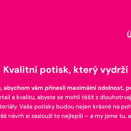
Kvalitní potisk, který vydrží
 abychom vám přinesli maximální odolnost, poh
il a kvalitu, abyste se mohli těšit z dlouhotrvaj
teriály. Vaše potisky budou nejen krásné na pohl
š návrh si zaslouží to nejlepší – a my jsme tu, a