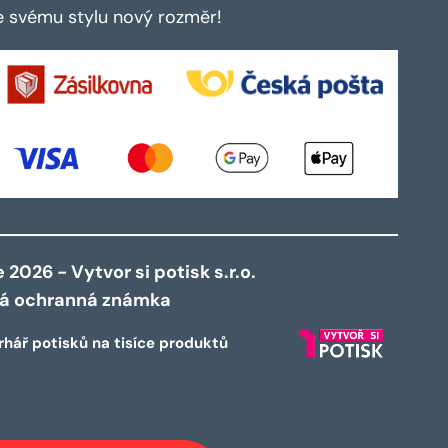
te svému stylu nový rozměr!
2026 - Vytvor si potisk s.r.o.
ná ochranná známka
rhář potisků na tisíce produktů