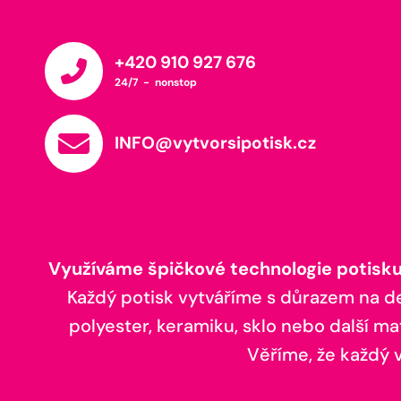
+420 910 927 676
24/7 - nonstop
INFO@vytvorsipotisk.cz
Využíváme špičkové technologie potisku,
Každý potisk vytváříme s důrazem na deta
polyester, keramiku, sklo nebo další ma
Věříme, že každý vá