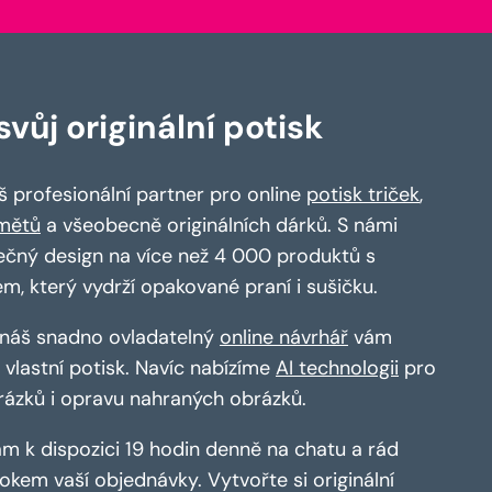
vůj originální potisk
 profesionální partner pro online
potisk triček
,
mětů
a všeobecně originálních dárků. S námi
ečný design na více než 4 000 produktů s
em, který vydrží opakované praní i sušičku.
a náš snadno ovladatelný
online návrhář
vám
vlastní potisk. Navíc nabízíme
AI technologii
pro
rázků i opravu nahraných obrázků.
m k dispozici 19 hodin denně na chatu a rád
kem vaší objednávky. Vytvořte si originální