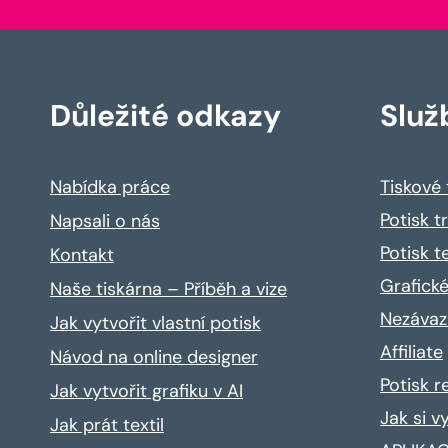
Důležité odkazy
Služ
Nabídka práce
Tiskové
Potisk t
Napsali o nás
Potisk t
Kontakt
Grafické
Naše tiskárna – Příběh a vize
Nezávaz
Jak vytvořit vlastní potisk
Affiliate
Návod na online designer
Potisk 
Jak vytvořit grafiku v AI
Jak si v
Jak prát textil