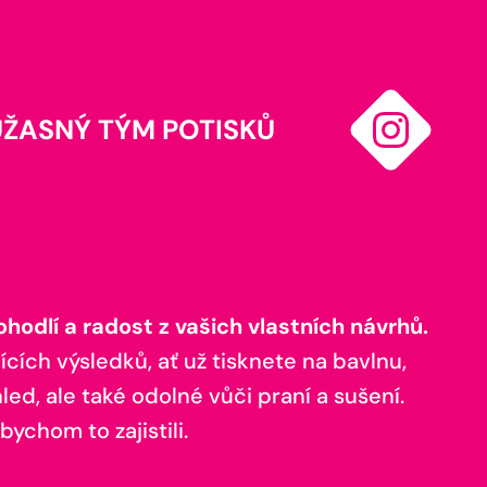
ÚŽASNÝ TÝM POTISKŮ
odlí a radost z vašich vlastních návrhů.
ících výsledků, ať už tisknete na bavlnu,
ed, ale také odolné vůči praní a sušení.
bychom to zajistili.