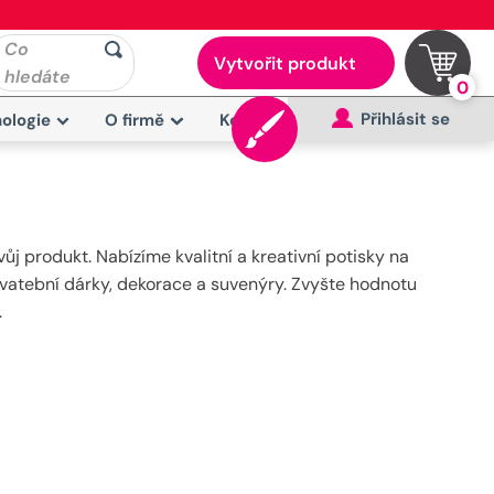
Co
Vytvořit produkt
hledáte
0
Přihlásit se
ologie
O firmě
Kontakt
j produkt. Nabízíme kvalitní a kreativní potisky na
svatební dárky, dekorace a suvenýry. Zvyšte hodnotu
.