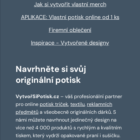
Jak si vytvořit vlastní merch
APLIKACE: Vlastní potisk online od 1 ks
Firemní oblečení
Inspirace - Vytvořené designy
Navrhněte si svůj
originální potisk
VytvořSiPotisk.cz
– váš profesionální partner
pro online
potisk triček
,
textilu
,
reklamních
předmětů
a všeobecně originálních dárků. S
námi můžete navrhnout jedinečný design na
více než 4 000 produktů s rychlým a kvalitním
tiskem, který vydrží opakované praní i sušičku.