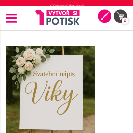
⚡ Expresní doručení
0