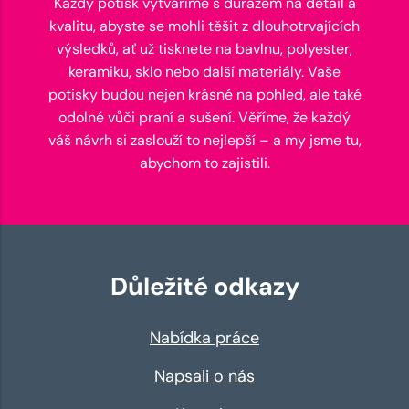
Každý potisk vytváříme s důrazem na detail a
kvalitu, abyste se mohli těšit z dlouhotrvajících
výsledků, ať už tisknete na bavlnu, polyester,
keramiku, sklo nebo další materiály. Vaše
potisky budou nejen krásné na pohled, ale také
odolné vůči praní a sušení. Věříme, že každý
váš návrh si zaslouží to nejlepší – a my jsme tu,
abychom to zajistili.
Důležité odkazy
Nabídka práce
Napsali o nás