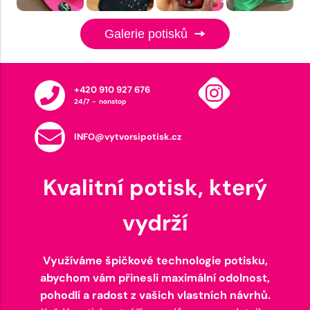
Galerie potisků
+420 910 927 676
24/7 - nonstop
INFO@vytvorsipotisk.cz
Kvalitní potisk, který
vydrží
Využíváme špičkové technologie potisku,
abychom vám přinesli maximální odolnost,
pohodlí a radost z vašich vlastních návrhů.