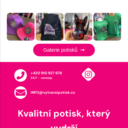
Galerie potisků
+420 910 927 676
24/7 - nonstop
INFO@vytvorsipotisk.cz
Kvalitní potisk, který
vydrží