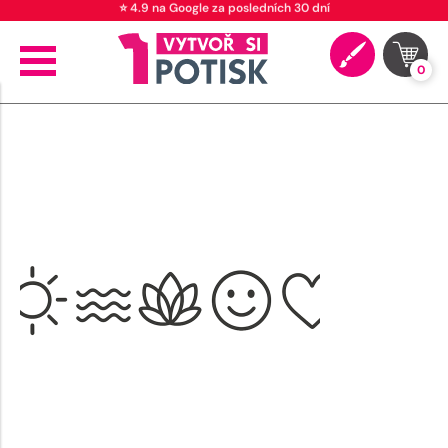
⭐ 4.9 na Google za posledních 30 dní
0