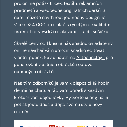
pro online
potisk triček
,
textilu
,
reklamních
předmětů
a všeobecně originálních dárků. S
námi můžete navrhnout jedinečný design na
více než 4 000 produktů s rychlým a kvalitním
tiskem, který vydrží opakované praní i sušičku.
Skvělé ceny od 1 kusu a náš snadno ovladatelný
online návrhář
vám umožní snadno editovat
vlastní potisk. Navíc nabízíme
AI technologii
pro
generování vlastních obrázků i opravu
nahraných obrázků.
Náš tým odborníků je vám k dispozici 19 hodin
denně na chatu a rád vám poradí s každým
krokem vaší objednávky. Vytvořte si originální
potisk ještě dnes a dejte svému stylu nový
rozměr!