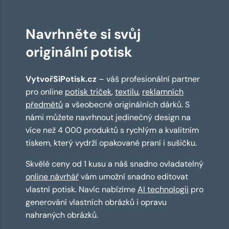
Navrhněte si svůj
originální potisk
VytvořSiPotisk.cz
– váš profesionální partner
pro online
potisk triček
,
textilu
,
reklamních
předmětů
a všeobecně originálních dárků. S
námi můžete navrhnout jedinečný design na
více než 4 000 produktů s rychlým a kvalitním
tiskem, který vydrží opakované praní i sušičku.
Skvělé ceny od 1 kusu a náš snadno ovladatelný
online návrhář
vám umožní snadno editovat
vlastní potisk. Navíc nabízíme
AI technologii
pro
generování vlastních obrázků i opravu
nahraných obrázků.