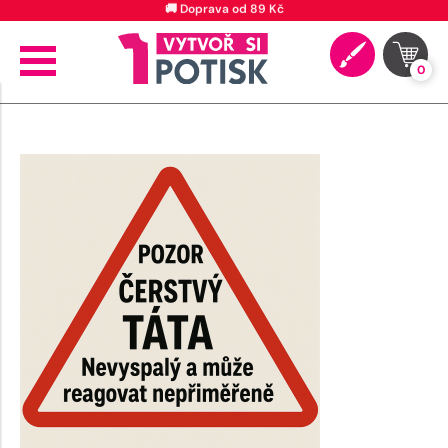
🚚 Doprava od 89 Kč
0