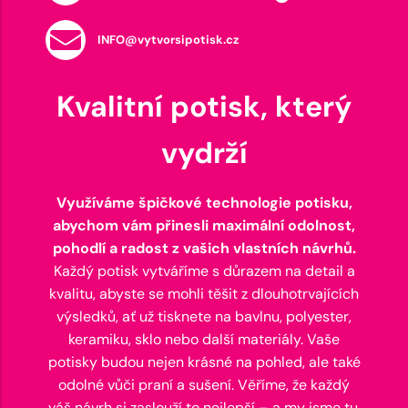
INFO@vytvorsipotisk.cz
Kvalitní potisk, který
vydrží
Využíváme špičkové technologie potisku,
abychom vám přinesli maximální odolnost,
pohodlí a radost z vašich vlastních návrhů.
Každý potisk vytváříme s důrazem na detail a
kvalitu, abyste se mohli těšit z dlouhotrvajících
výsledků, ať už tisknete na bavlnu, polyester,
keramiku, sklo nebo další materiály. Vaše
potisky budou nejen krásné na pohled, ale také
odolné vůči praní a sušení. Věříme, že každý
váš návrh si zaslouží to nejlepší – a my jsme tu,