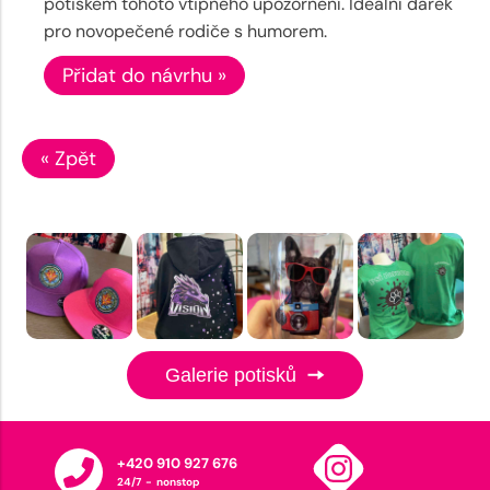
potiskem tohoto vtipného upozornění. Ideální dárek
pro novopečené rodiče s humorem.
Přidat do návrhu »
« Zpět
Galerie potisků
+420 910 927 676
24/7 - nonstop