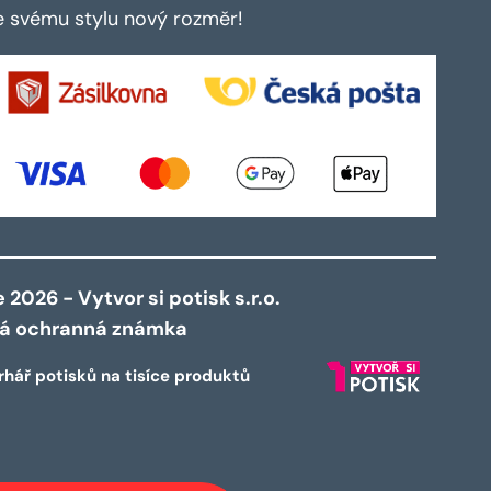
te svému stylu nový rozměr!
2026 - Vytvor si potisk s.r.o.
ná ochranná známka
rhář potisků na tisíce produktů