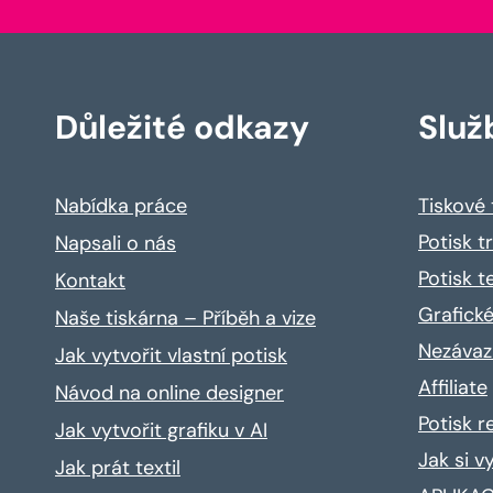
Důležité odkazy
Služ
Nabídka práce
Tiskové
Potisk t
Napsali o nás
Potisk t
Kontakt
Grafické
Naše tiskárna – Příběh a vize
Nezávaz
Jak vytvořit vlastní potisk
Affiliate
Návod na online designer
Potisk 
Jak vytvořit grafiku v AI
Jak si v
Jak prát textil