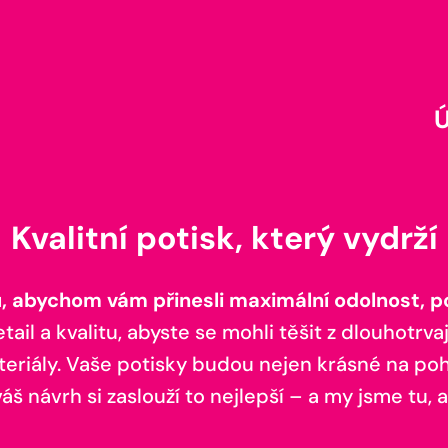
Kvalitní potisk, který vydrží
 abychom vám přinesli maximální odolnost, poh
il a kvalitu, abyste se mohli těšit z dlouhotrvaj
teriály. Vaše potisky budou nejen krásné na pohl
š návrh si zaslouží to nejlepší – a my jsme tu, a