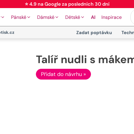
⭐ 4.9 na Google za posledních 30 dní
y
Pánské
Dámské
Dětské
AI
Inspirace
tisk.cz
Zadat poptávku
Techn
Talíř nudli s máke
Přidat do návrhu »