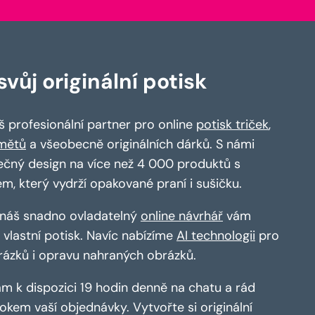
vůj originální potisk
 profesionální partner pro online
potisk triček
,
mětů
a všeobecně originálních dárků. S námi
ečný design na více než 4 000 produktů s
em, který vydrží opakované praní i sušičku.
a náš snadno ovladatelný
online návrhář
vám
vlastní potisk. Navíc nabízíme
AI technologii
pro
rázků i opravu nahraných obrázků.
m k dispozici 19 hodin denně na chatu a rád
kem vaší objednávky. Vytvořte si originální