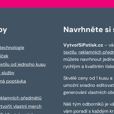
by
Navrhněte si s
VytvořSiPotisk.cz
– váš
 technologie
textilu
,
reklamních před
riček
můžete navrhnout jedin
extilu od jednoho kusu
rychlým a kvalitním tisk
 služby
Skvělé ceny od 1 kusu 
ná poptávka
umožní snadno editovat 
generování vlastních ob
reklamních předmětů
Náš tým odborníků je vá
ytvořit vlastní merch
vám poradí s každým kro