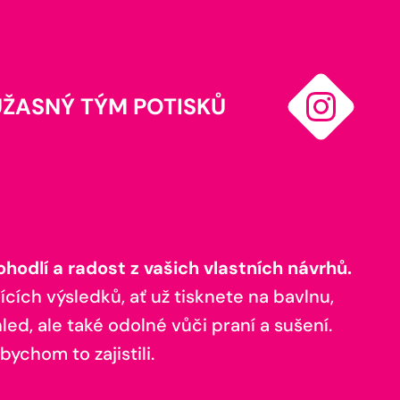
ÚŽASNÝ TÝM POTISKŮ
odlí a radost z vašich vlastních návrhů.
ících výsledků, ať už tisknete na bavlnu,
ed, ale také odolné vůči praní a sušení.
bychom to zajistili.