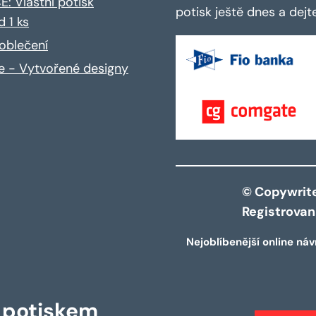
: Vlastní potisk
potisk ještě dnes a dej
d 1 ks
oblečení
ce - Vytvořené designy
© Copywrite 
Registrova
Nejoblíbenější online náv
s potiskem