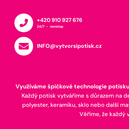
+420 910 927 676
24/7 - nonstop
INFO@vytvorsipotisk.cz
Využíváme špičkové technologie potisku,
Každý potisk vytváříme s důrazem na deta
polyester, keramiku, sklo nebo další ma
Věříme, že každý vá