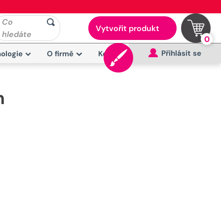
Co
Vytvořit produkt
hledáte
0
Přihlásit se
ologie
O firmě
Kontakt
m