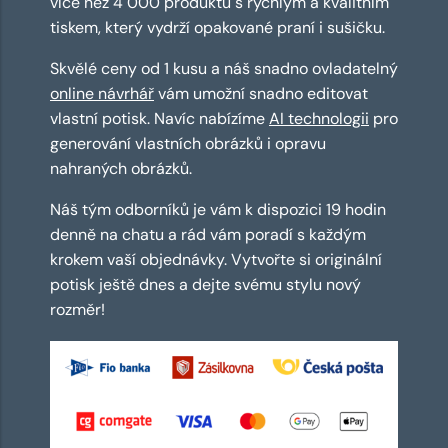
více než 4 000 produktů s rychlým a kvalitním
tiskem, který vydrží opakované praní i sušičku.
Skvělé ceny od 1 kusu a náš snadno ovladatelný
online návrhář
vám umožní snadno editovat
vlastní potisk. Navíc nabízíme
AI technologii
pro
generování vlastních obrázků i opravu
nahraných obrázků.
Náš tým odborníků je vám k dispozici 19 hodin
denně na chatu a rád vám poradí s každým
krokem vaší objednávky. Vytvořte si originální
potisk ještě dnes a dejte svému stylu nový
rozměr!