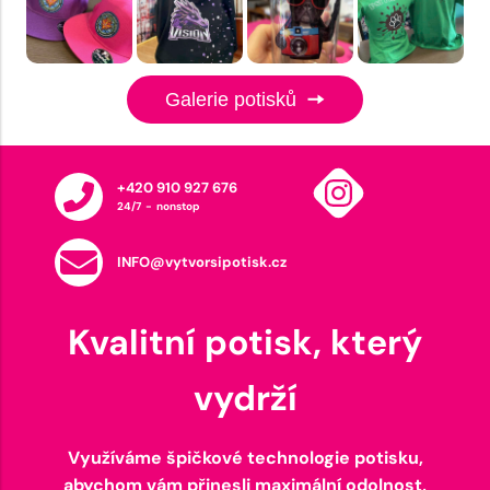
Galerie potisků
+420 910 927 676
24/7 - nonstop
INFO@vytvorsipotisk.cz
Kvalitní potisk, který
vydrží
Využíváme špičkové technologie potisku,
abychom vám přinesli maximální odolnost,