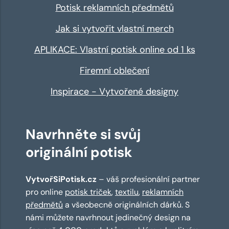
Potisk reklamních předmětů
Jak si vytvořit vlastní merch
APLIKACE: Vlastní potisk online od 1 ks
Firemní oblečení
Inspirace - Vytvořené designy
Navrhněte si svůj
originální potisk
VytvořSiPotisk.cz
– váš profesionální partner
pro online
potisk triček
,
textilu
,
reklamních
předmětů
a všeobecně originálních dárků. S
námi můžete navrhnout jedinečný design na