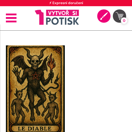
⚡ Expresní doručení
0