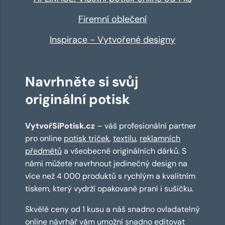
Firemní oblečení
Inspirace - Vytvořené designy
Navrhněte si svůj
originální potisk
VytvořSiPotisk.cz
– váš profesionální partner
pro online
potisk triček
,
textilu
,
reklamních
předmětů
a všeobecně originálních dárků. S
námi můžete navrhnout jedinečný design na
více než 4 000 produktů s rychlým a kvalitním
tiskem, který vydrží opakované praní i sušičku.
Skvělé ceny od 1 kusu a náš snadno ovladatelný
online návrhář
vám umožní snadno editovat