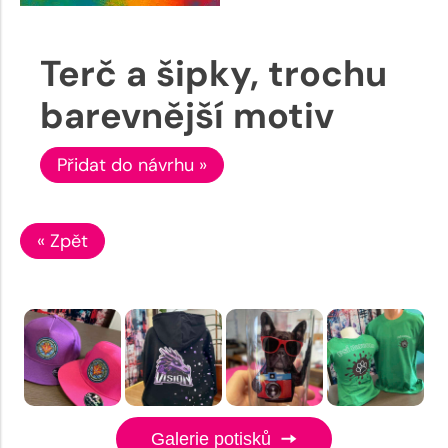
Terč a šipky, trochu
barevnější motiv
Přidat do návrhu »
« Zpět
Galerie potisků