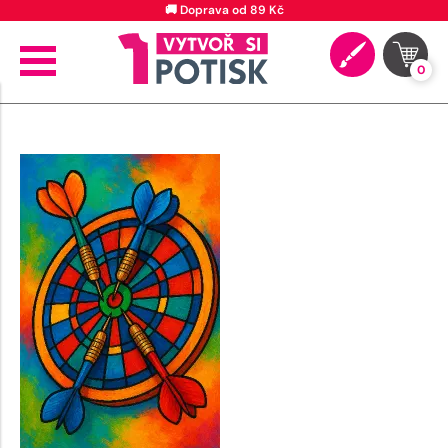
🚚 Doprava od 89 Kč
0