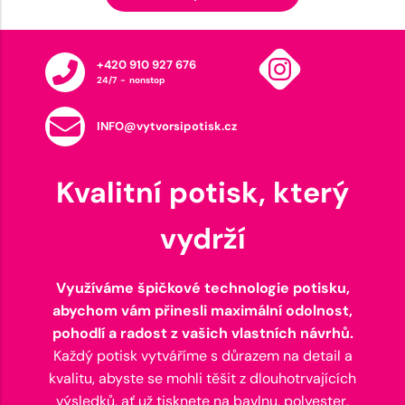
+420 910 927 676
24/7 - nonstop
INFO@vytvorsipotisk.cz
Kvalitní potisk, který
vydrží
Využíváme špičkové technologie potisku,
abychom vám přinesli maximální odolnost,
pohodlí a radost z vašich vlastních návrhů.
Každý potisk vytváříme s důrazem na detail a
kvalitu, abyste se mohli těšit z dlouhotrvajících
výsledků, ať už tisknete na bavlnu, polyester,