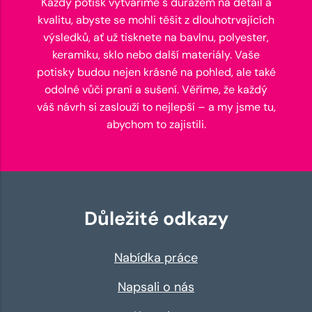
Každý potisk vytváříme s důrazem na detail a
kvalitu, abyste se mohli těšit z dlouhotrvajících
výsledků, ať už tisknete na bavlnu, polyester,
keramiku, sklo nebo další materiály. Vaše
potisky budou nejen krásné na pohled, ale také
odolné vůči praní a sušení. Věříme, že každý
váš návrh si zaslouží to nejlepší – a my jsme tu,
abychom to zajistili.
Důležité odkazy
Nabídka práce
Napsali o nás