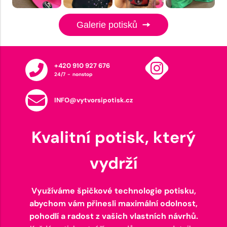
Galerie potisků
+420 910 927 676
24/7 - nonstop
INFO@vytvorsipotisk.cz
Kvalitní potisk, který
vydrží
Využíváme špičkové technologie potisku,
abychom vám přinesli maximální odolnost,
pohodlí a radost z vašich vlastních návrhů.