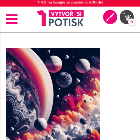
⭐ 4.9 na Google za posledních 30 dní
0