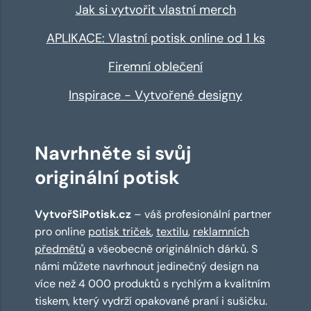
Jak si vytvořit vlastní merch
APLIKACE: Vlastní potisk online od 1 ks
Firemní oblečení
Inspirace - Vytvořené designy
Navrhněte si svůj
originální potisk
VytvořSiPotisk.cz
– váš profesionální partner
pro online
potisk triček
,
textilu
,
reklamních
předmětů
a všeobecně originálních dárků. S
námi můžete navrhnout jedinečný design na
více než 4 000 produktů s rychlým a kvalitním
tiskem, který vydrží opakované praní i sušičku.