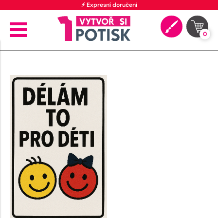
⚡ Expresní doručení
0