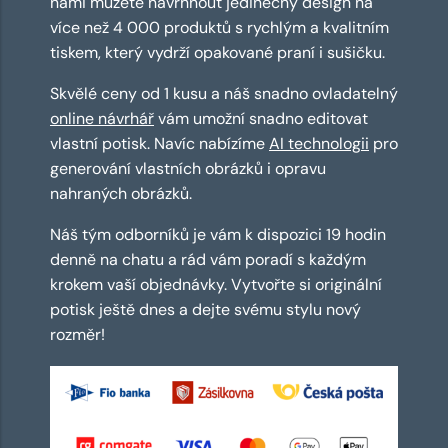
námi můžete navrhnout jedinečný design na
více než 4 000 produktů s rychlým a kvalitním
tiskem, který vydrží opakované praní i sušičku.
Skvělé ceny od 1 kusu a náš snadno ovladatelný
online návrhář
vám umožní snadno editovat
vlastní potisk. Navíc nabízíme
AI technologii
pro
generování vlastních obrázků i opravu
nahraných obrázků.
Náš tým odborníků je vám k dispozici 19 hodin
denně na chatu a rád vám poradí s každým
krokem vaší objednávky. Vytvořte si originální
potisk ještě dnes a dejte svému stylu nový
rozměr!