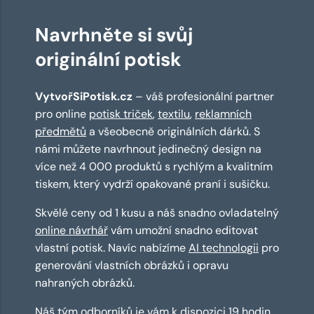
Navrhněte si svůj
originální potisk
VytvořSiPotisk.cz
– váš profesionální partner
pro online
potisk triček
,
textilu
,
reklamních
předmětů
a všeobecně originálních dárků. S
námi můžete navrhnout jedinečný design na
více než 4 000 produktů s rychlým a kvalitním
tiskem, který vydrží opakované praní i sušičku.
Skvělé ceny od 1 kusu a náš snadno ovladatelný
online návrhář
vám umožní snadno editovat
vlastní potisk. Navíc nabízíme
AI technologii
pro
generování vlastních obrázků i opravu
nahraných obrázků.
Náš tým odborníků je vám k dispozici 19 hodin