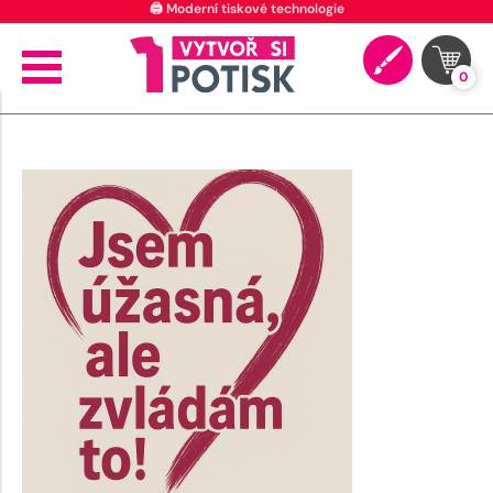
🖨️ Moderní tiskové technologie
0