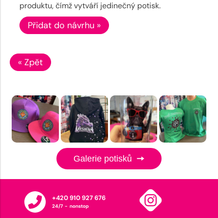
produktu, čímž vytváří jedinečný potisk.
Přidat do návrhu »
« Zpět
Galerie potisků
+420 910 927 676
24/7 - nonstop