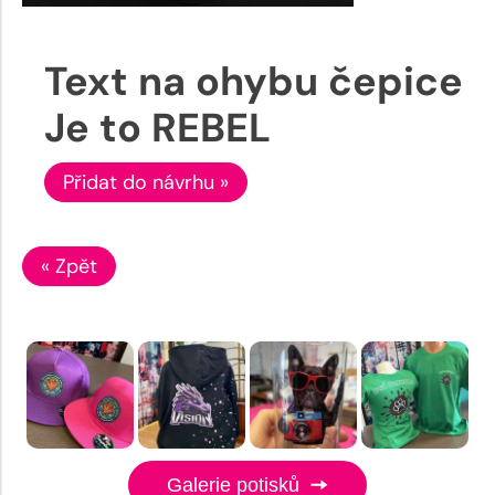
Text na ohybu čepice
Je to REBEL
Přidat do návrhu »
« Zpět
Galerie potisků