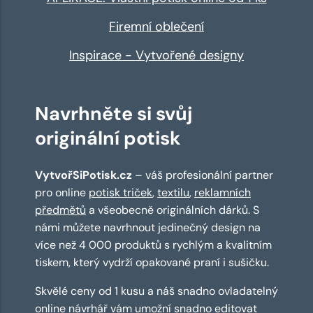
Firemní oblečení
Inspirace - Vytvořené designy
Navrhněte si svůj
originální potisk
VytvořSiPotisk.cz
– váš profesionální partner
pro online
potisk triček
,
textilu
,
reklamních
předmětů
a všeobecně originálních dárků. S
námi můžete navrhnout jedinečný design na
více než 4 000 produktů s rychlým a kvalitním
tiskem, který vydrží opakované praní i sušičku.
Skvělé ceny od 1 kusu a náš snadno ovladatelný
online návrhář
vám umožní snadno editovat