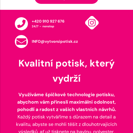
+420 910 927 676
24/7 - nonstop
INFO@vytvorsipotisk.cz
Kvalitní potisk, který
vydrží
Využíváme špičkové technologie potisku,
abychom vám přinesli maximální odolnost,
pohodlí a radost z vašich vlastních návrhů.
Každý potisk vytváříme s důrazem na detail a
kvalitu, abyste se mohli těšit z dlouhotrvajících
výsledků, ať už tisknete na bavlnu, polyester,