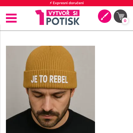
⚡ Expresní doručení
0