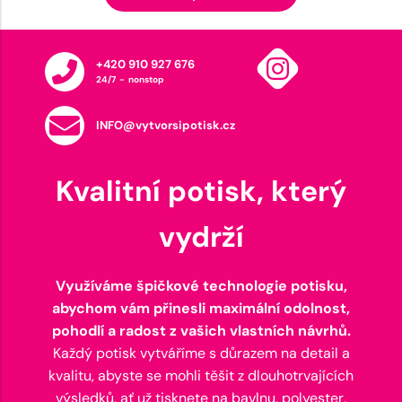
+420 910 927 676
24/7 - nonstop
INFO@vytvorsipotisk.cz
Kvalitní potisk, který
vydrží
Využíváme špičkové technologie potisku,
abychom vám přinesli maximální odolnost,
pohodlí a radost z vašich vlastních návrhů.
Každý potisk vytváříme s důrazem na detail a
kvalitu, abyste se mohli těšit z dlouhotrvajících
výsledků, ať už tisknete na bavlnu, polyester,