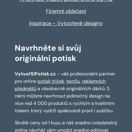
Firemní oblečení
Inspirace - Vytvořené designy
Navrhněte si svůj
originální potisk
VytvořSiPotisk.cz
– váš profesionální partner
pro online
potisk triček
,
textilu
,
reklamních
předmětů
a všeobecně originálních dárků. S
námi můžete navrhnout jedinečný design na
více než 4 000 produktů s rychlým a kvalitním
tiskem, který vydrží opakované praní i sušičku.
Skvělé ceny od 1 kusu a náš snadno ovladatelný
online návrhář
vám umožní snadno editovat