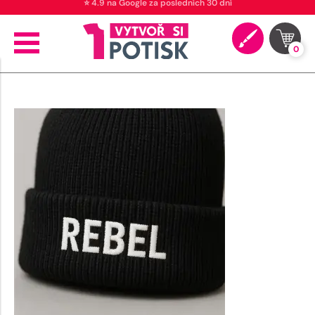
⭐ 4.9 na Google za posledních 30 dní
0