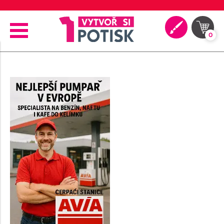
🚚 Doprava od 89 Kč
0