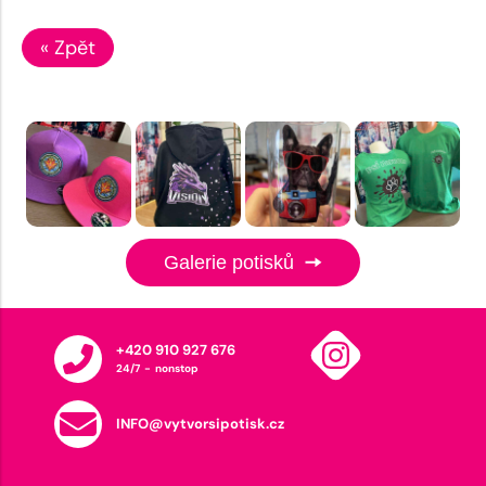
« Zpět
Galerie potisků
+420 910 927 676
24/7 - nonstop
INFO@vytvorsipotisk.cz