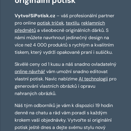
originální potisk
VytvořSiPotisk.cz
– váš profesionální partner
pro online
potisk triček
,
textilu
,
reklamních
předmětů
a všeobecně originálních dárků. S
námi můžete navrhnout jedinečný design na
více než 4 000 produktů s rychlým a kvalitním
tiskem, který vydrží opakované praní i sušičku.
Skvělé ceny od 1 kusu a náš snadno ovladatelný
online návrhář
vám umožní snadno editovat
vlastní potisk. Navíc nabízíme
AI technologii
pro
generování vlastních obrázků i opravu
nahraných obrázků.
Náš tým odborníků je vám k dispozici 19 hodin
denně na chatu a rád vám poradí s každým
krokem vaší objednávky. Vytvořte si originální
potisk ještě dnes a dejte svému stylu nový