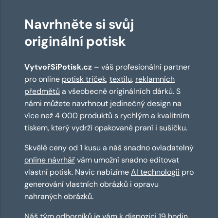
Navrhněte si svůj
originální potisk
VytvořSiPotisk.cz
– váš profesionální partner
pro online
potisk triček
,
textilu
,
reklamních
předmětů
a všeobecně originálních dárků. S
námi můžete navrhnout jedinečný design na
více než 4 000 produktů s rychlým a kvalitním
tiskem, který vydrží opakované praní i sušičku.
Skvělé ceny od 1 kusu a náš snadno ovladatelný
online návrhář
vám umožní snadno editovat
vlastní potisk. Navíc nabízíme
AI technologii
pro
generování vlastních obrázků i opravu
nahraných obrázků.
Náš tým odborníků je vám k dispozici 19 hodin