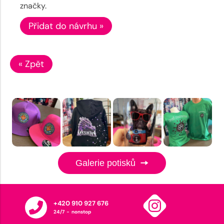
značky.
Přidat do návrhu »
« Zpět
Galerie potisků
+420 910 927 676
24/7 - nonstop