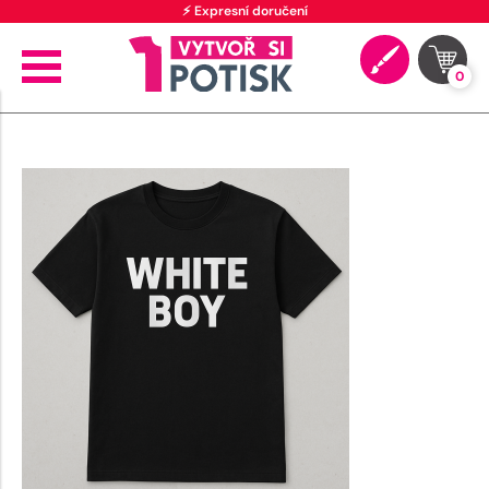
⚡ Expresní doručení
0