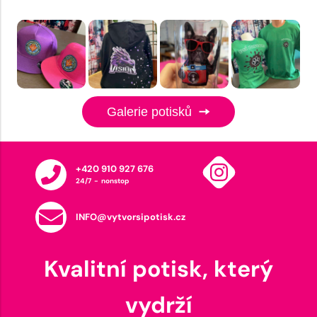
Galerie potisků
+420 910 927 676
24/7 - nonstop
INFO@vytvorsipotisk.cz
Kvalitní potisk, který
vydrží