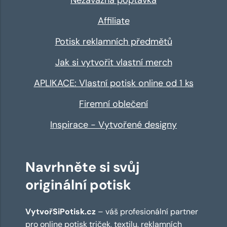
Affiliate
Potisk reklamních předmětů
Jak si vytvořit vlastní merch
APLIKACE: Vlastní potisk online od 1 ks
Firemní oblečení
Inspirace - Vytvořené designy
Navrhněte si svůj
originální potisk
VytvořSiPotisk.cz
– váš profesionální partner
pro online
potisk triček
,
textilu
,
reklamních