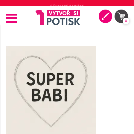
⚡ Expresní doručení
0