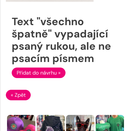
Text "všechno
špatně" vypadající
psaný rukou, ale ne
psacím písmem
Přidat do návrhu »
« Zpět