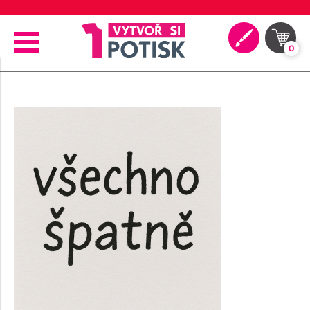
🖨️ Moderní tiskové technologie
0