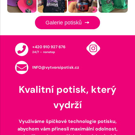
Galerie potisků
+420 910 927 676
24/7 - nonstop
INFO@vytvorsipotisk.cz
Kvalitní potisk, který
vydrží
Využíváme špičkové technologie potisku,
abychom vám přinesli maximální odolnost,