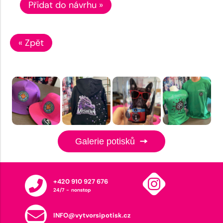
Přidat do návrhu »
« Zpět
Galerie potisků
+420 910 927 676
24/7 - nonstop
INFO@vytvorsipotisk.cz