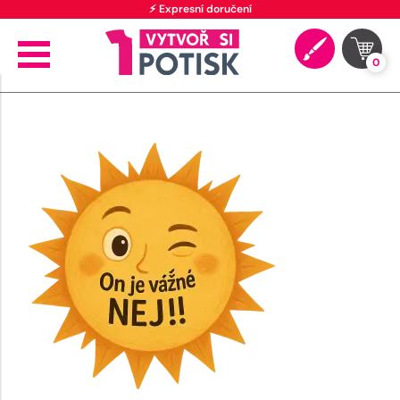
⚡ Expresní doručení
0