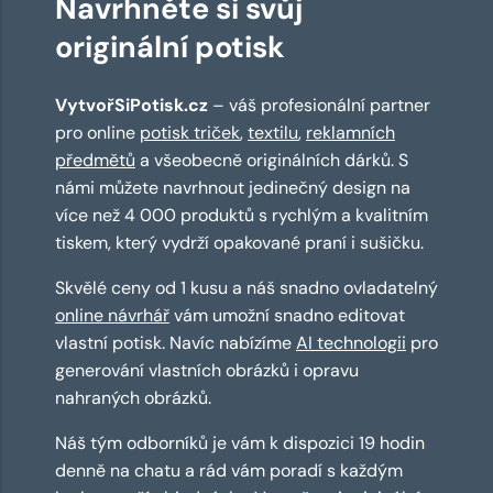
Navrhněte si svůj
originální potisk
VytvořSiPotisk.cz
– váš profesionální partner
pro online
potisk triček
,
textilu
,
reklamních
předmětů
a všeobecně originálních dárků. S
námi můžete navrhnout jedinečný design na
více než 4 000 produktů s rychlým a kvalitním
tiskem, který vydrží opakované praní i sušičku.
Skvělé ceny od 1 kusu a náš snadno ovladatelný
online návrhář
vám umožní snadno editovat
vlastní potisk. Navíc nabízíme
AI technologii
pro
generování vlastních obrázků i opravu
nahraných obrázků.
Náš tým odborníků je vám k dispozici 19 hodin
denně na chatu a rád vám poradí s každým