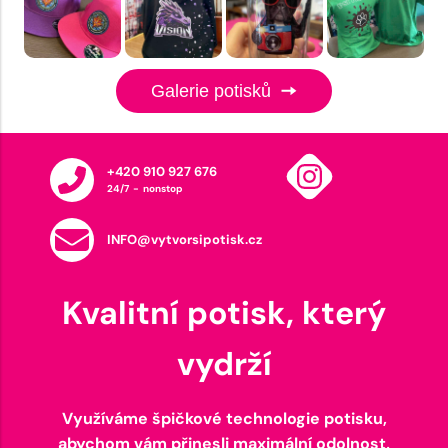
Galerie potisků
+420 910 927 676
24/7 - nonstop
INFO@vytvorsipotisk.cz
Kvalitní potisk, který
vydrží
Využíváme špičkové technologie potisku,
abychom vám přinesli maximální odolnost,