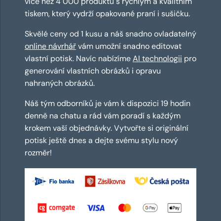
více než 4 000 produktů s rychlým a kvalitním
tiskem, který vydrží opakované praní i sušičku.
Skvělé ceny od 1 kusu a náš snadno ovladatelný
online návrhář
vám umožní snadno editovat
vlastní potisk. Navíc nabízíme
AI technologii
pro
generování vlastních obrázků i opravu
nahraných obrázků.
Náš tým odborníků je vám k dispozici 19 hodin
denně na chatu a rád vám poradí s každým
krokem vaší objednávky. Vytvořte si originální
potisk ještě dnes a dejte svému stylu nový
rozměr!