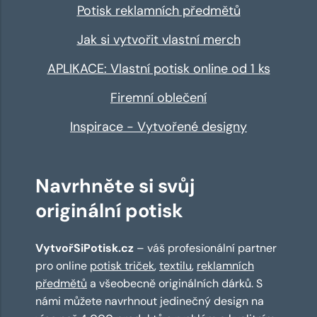
Potisk reklamních předmětů
Jak si vytvořit vlastní merch
APLIKACE: Vlastní potisk online od 1 ks
Firemní oblečení
Inspirace - Vytvořené designy
Navrhněte si svůj
originální potisk
VytvořSiPotisk.cz
– váš profesionální partner
pro online
potisk triček
,
textilu
,
reklamních
předmětů
a všeobecně originálních dárků. S
námi můžete navrhnout jedinečný design na