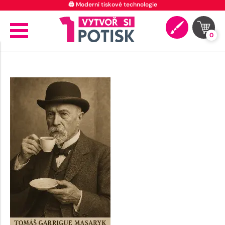
🖨️ Moderní tiskové technologie
0