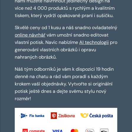
námi můžete navrhnout jedinečný design na
více než 4 000 produktů s rychlým a kvalitním
tiskem, který vydrží opakované praní i sušičku.
Skvělé ceny od 1 kusu a náš snadno ovladatelný
online návrhář
vám umožní snadno editovat
vlastní potisk. Navíc nabízíme
AI technologii
pro
generování vlastních obrázků i opravu
nahraných obrázků.
Náš tým odborníků je vám k dispozici 19 hodin
denně na chatu a rád vám poradí s každým
krokem vaší objednávky. Vytvořte si originální
potisk ještě dnes a dejte svému stylu nový
rozměr!