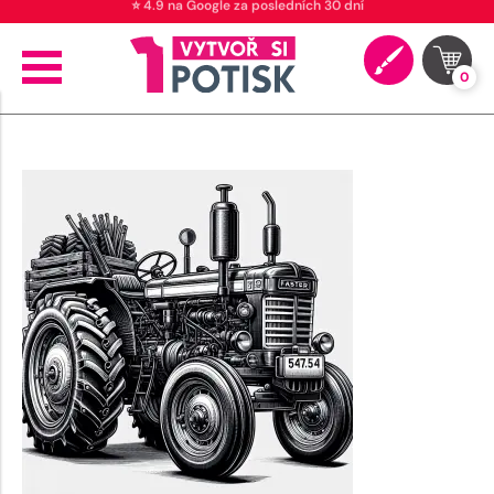
⭐ 4.9 na Google za posledních 30 dní
0