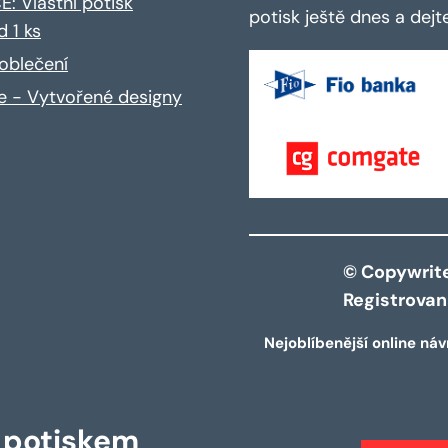
: Vlastní potisk
potisk ještě dnes a dej
d 1 ks
oblečení
ce - Vytvořené designy
© Copywrite 
Registrova
Nejoblíbenější online náv
s potiskem