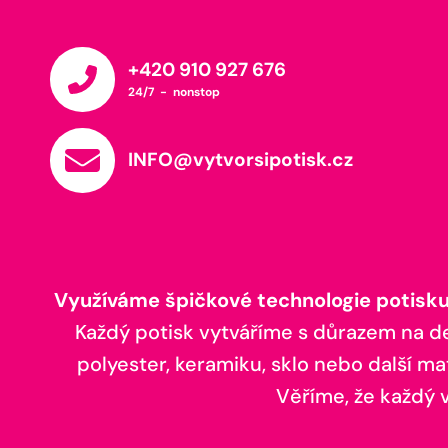
+420 910 927 676
24/7 - nonstop
INFO@vytvorsipotisk.cz
Využíváme špičkové technologie potisku,
Každý potisk vytváříme s důrazem na deta
polyester, keramiku, sklo nebo další ma
Věříme, že každý vá