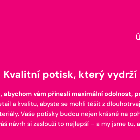
Kvalitní potisk, který vydrží
 abychom vám přinesli maximální odolnost, poh
il a kvalitu, abyste se mohli těšit z dlouhotrvaj
teriály. Vaše potisky budou nejen krásné na pohl
š návrh si zaslouží to nejlepší – a my jsme tu, a