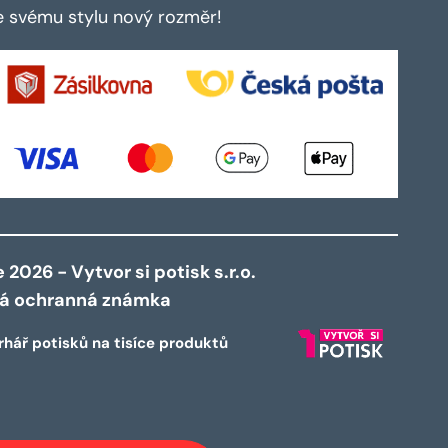
te svému stylu nový rozměr!
2026 - Vytvor si potisk s.r.o.
ná ochranná známka
rhář potisků na tisíce produktů