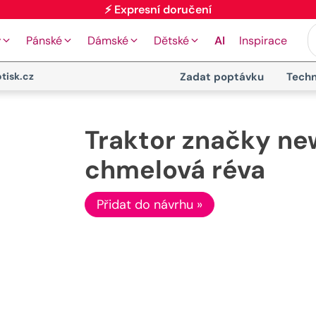
⚡ Expresní doručení
y
Pánské
Dámské
Dětské
AI
Inspirace
tisk.cz
Zadat poptávku
Techn
Traktor značky new
chmelová réva
Přidat do návrhu »