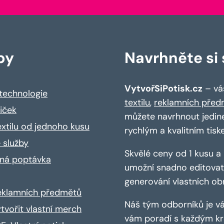
by
Navrhněte si s
VytvořSiPotisk.cz
– váš
 technologie
textilu
,
reklamních před
riček
můžete navrhnout jedin
extilu od jednoho kusu
rychlým a kvalitním tisk
 služby
Skvělé ceny od 1 kusu 
ná poptávka
umožní snadno editovat 
generování vlastních ob
reklamních předmětů
Náš tým odborníků je vá
ytvořit vlastní merch
vám poradí s každým kro