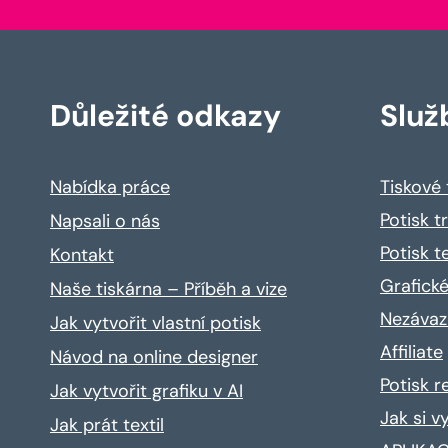
Důležité odkazy
Služ
Nabídka práce
Tiskové
Potisk t
Napsali o nás
Potisk t
Kontakt
Grafické
Naše tiskárna – Příběh a vize
Nezávaz
Jak vytvořit vlastní potisk
Affiliate
Návod na online designer
Potisk 
Jak vytvořit grafiku v AI
Jak si v
Jak prát textil