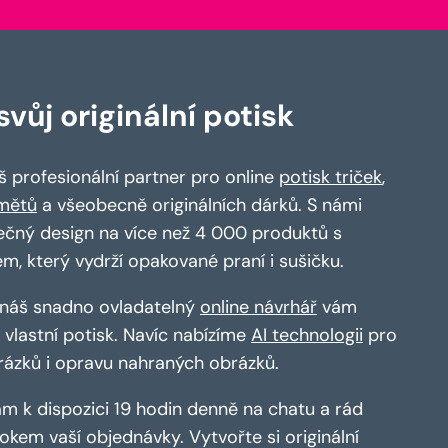
vůj originální potisk
 profesionální partner pro online
potisk triček
,
mětů
a všeobecně originálních dárků. S námi
ečný design na více než 4 000 produktů s
em, který vydrží opakované praní i sušičku.
a náš snadno ovladatelný
online návrhář
vám
vlastní potisk. Navíc nabízíme
AI technologii
pro
rázků i opravu nahraných obrázků.
m k dispozici 19 hodin denně na chatu a rád
kem vaší objednávky. Vytvořte si originální