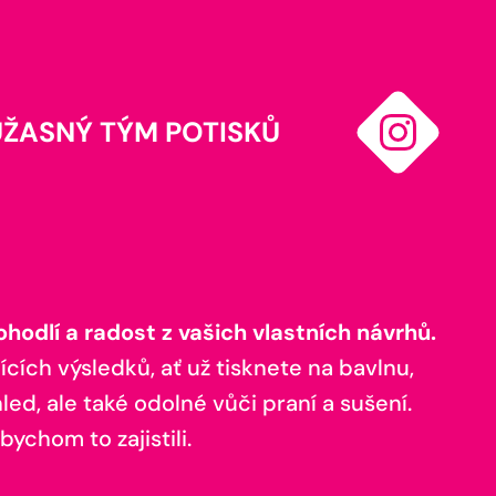
ÚŽASNÝ TÝM POTISKŮ
odlí a radost z vašich vlastních návrhů.
ících výsledků, ať už tisknete na bavlnu,
ed, ale také odolné vůči praní a sušení.
bychom to zajistili.