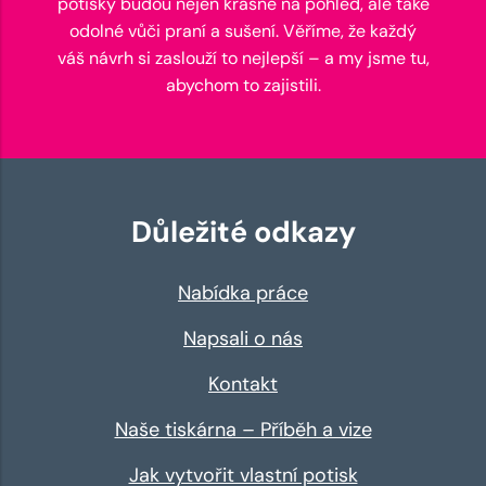
potisky budou nejen krásné na pohled, ale také
odolné vůči praní a sušení. Věříme, že každý
váš návrh si zaslouží to nejlepší – a my jsme tu,
abychom to zajistili.
Důležité odkazy
Nabídka práce
Napsali o nás
Kontakt
Naše tiskárna – Příběh a vize
Jak vytvořit vlastní potisk