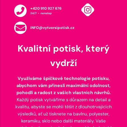
+420 910 927 676
24/7 - nonstop
INFO@vytvorsipotisk.cz
Kvalitní potisk, který
vydrží
Využíváme špičkové technologie potisku,
abychom vám přinesli maximální odolnost,
pohodlí a radost z vašich vlastních návrhů.
Každý potisk vytváříme s důrazem na detail a
kvalitu, abyste se mohli těšit z dlouhotrvajících
výsledků, ať už tisknete na bavlnu, polyester,
keramiku, sklo nebo další materiály. Vaše