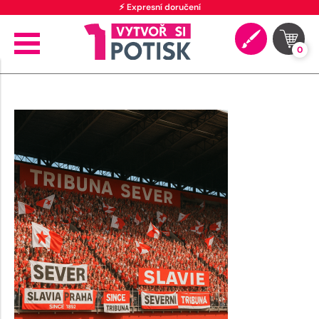
⚡ Expresní doručení
0