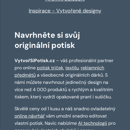
Inspirace - Vytvořené designy
Navrhněte si svůj
originální potisk
VytvořSiPotisk.cz
– váš profesionální partner
pro online
potisk triček
,
textilu
,
reklamních
předmětů
a všeobecně originálních dárků. S
námi můžete navrhnout jedinečný design na
více než 4 000 produktů s rychlým a kvalitním
tiskem, který vydrží opakované praní i sušičku.
Skvělé ceny od 1 kusu a náš snadno ovladatelný
online návrhář
vám umožní snadno editovat
vlastní potisk. Navíc nabízíme
AI technologii
pro