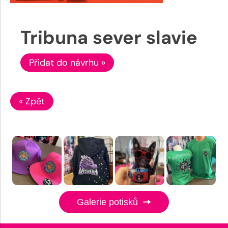
Tribuna sever slavie
Přidat do návrhu »
« Zpět
Galerie potisků