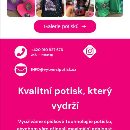
Galerie potisků
+420 910 927 676
24/7 - nonstop
INFO@vytvorsipotisk.cz
Kvalitní potisk, který
vydrží
Využíváme špičkové technologie potisku,
abychom vám přinesli maximální odolnost,