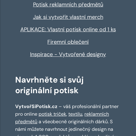
Potisk reklamních předmětů
Jak si vytvořit vlastní merch
APLIKACE: Vlastní potisk online od 1 ks
Firemní oblečení
Inspirace - Vytvořené designy
Navrhněte si svůj
originální potisk
VytvořSiPotisk.cz
– váš profesionální partner
pro online
potisk triček
,
textilu
,
reklamních
předmětů
a všeobecně originálních dárků. S
námi můžete navrhnout jedinečný design na