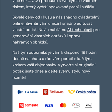
více než 4 000 produktů s rychlým a kvalitním
tiskem, který vydrží opakované praní i sušičku.
Skvělé ceny od 1 kusu a náš snadno ovladatelný
online návrhář
vám umožní snadno editovat
vlastní potisk. Navíc nabízíme
AI technologii
pro
generování vlastních obrázků i opravu
nahraných obrázků.
Náš tým odborníků je vám k dispozici 19 hodin
denně na chatu a rád vám poradí s každým
krokem vaší objednávky. Vytvořte si originální
potisk ještě dnes a dejte svému stylu nový
rozměr!