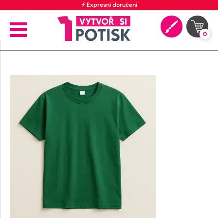
⚡ Expresní doručení
0