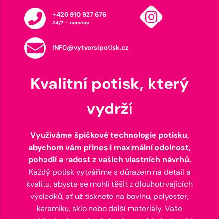
+420 910 927 676
24/7 - nonstop
INFO@vytvorsipotisk.cz
Kvalitní potisk, který
vydrží
Využíváme špičkové technologie potisku,
abychom vám přinesli maximální odolnost,
pohodlí a radost z vašich vlastních návrhů.
Každý potisk vytváříme s důrazem na detail a
kvalitu, abyste se mohli těšit z dlouhotrvajících
výsledků, ať už tisknete na bavlnu, polyester,
keramiku, sklo nebo další materiály. Vaše