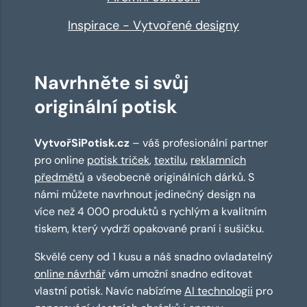
Inspirace - Vytvořené designy
Navrhněte si svůj
originální potisk
VytvořSiPotisk.cz
– váš profesionální partner
pro online
potisk triček
,
textilu
,
reklamních
předmětů
a všeobecně originálních dárků. S
námi můžete navrhnout jedinečný design na
více než 4 000 produktů s rychlým a kvalitním
tiskem, který vydrží opakované praní i sušičku.
Skvělé ceny od 1 kusu a náš snadno ovladatelný
online návrhář
vám umožní snadno editovat
vlastní potisk. Navíc nabízíme
AI technologii
pro