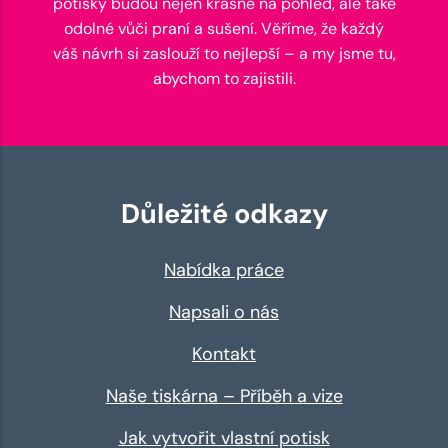
potisky budou nejen krásné na pohled, ale také
odolné vůči praní a sušení. Věříme, že každý
váš návrh si zaslouží to nejlepší – a my jsme tu,
abychom to zajistili.
Důležité odkazy
Nabídka práce
Napsali o nás
Kontakt
Naše tiskárna – Příběh a vize
Jak vytvořit vlastní potisk