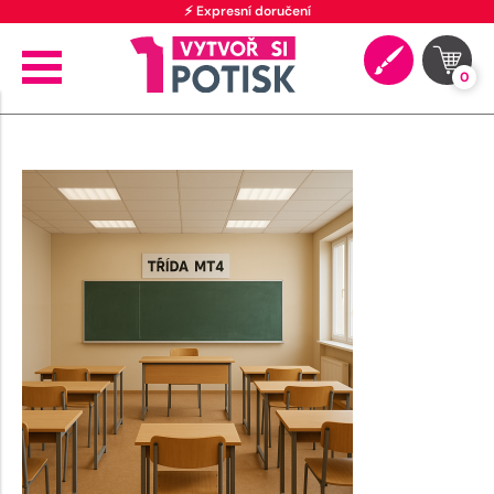
⚡ Expresní doručení
0