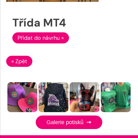
Třída MT4
Přidat do návrhu »
« Zpět
Galerie potisků