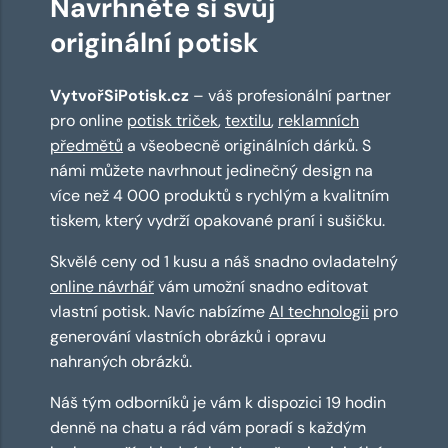
Navrhněte si svůj
originální potisk
VytvořSiPotisk.cz
– váš profesionální partner
pro online
potisk triček
,
textilu
,
reklamních
předmětů
a všeobecně originálních dárků. S
námi můžete navrhnout jedinečný design na
více než 4 000 produktů s rychlým a kvalitním
tiskem, který vydrží opakované praní i sušičku.
Skvělé ceny od 1 kusu a náš snadno ovladatelný
online návrhář
vám umožní snadno editovat
vlastní potisk. Navíc nabízíme
AI technologii
pro
generování vlastních obrázků i opravu
nahraných obrázků.
Náš tým odborníků je vám k dispozici 19 hodin
denně na chatu a rád vám poradí s každým