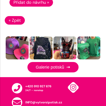
Přidat do návrhu »
« Zpět
Galerie potisků
+420 910 927 676
24/7 - nonstop
INFO@vytvorsipotisk.cz