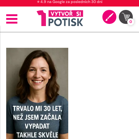
⭐ 4.9 na Google za posledních 30 dní
0