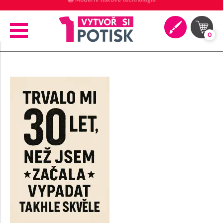
🖨️ Moderní tiskové technologie
0