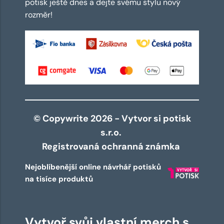
potisk ještě dnes a dejte svému stylu nový
rozměr!
© Copywrite 2026 - Vytvor si potisk
s.r.o.
Registrovaná ochranná známka
Nejoblíbenější online návrhář potisků
na tisíce produktů
Vytvoř svůj vlastní merch s