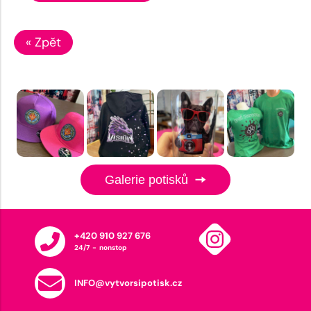
« Zpět
Galerie potisků
+420 910 927 676
24/7 - nonstop
INFO@vytvorsipotisk.cz