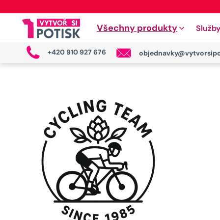
Všechny produkty
Služb
+420 910 927 676
objednavky@vytvorsipo