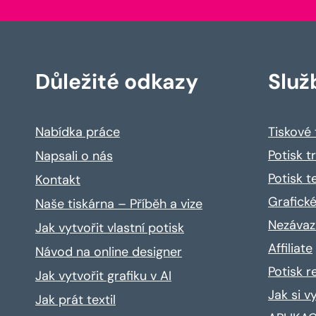
Důležité odkazy
Služ
Nabídka práce
Tiskové
Potisk t
Napsali o nás
Potisk t
Kontakt
Grafické
Naše tiskárna – Příběh a vize
Nezávaz
Jak vytvořit vlastní potisk
Affiliate
Návod na online designer
Potisk 
Jak vytvořit grafiku v AI
Jak si v
Jak prát textil