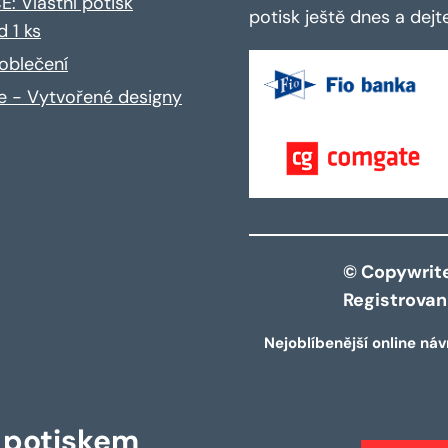
: Vlastní potisk
potisk ještě dnes a dej
d 1 ks
oblečení
ce - Vytvořené designy
© Copywrite 
Registrova
Nejoblíbenější online náv
s potiskem