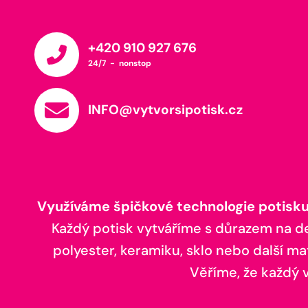
+420 910 927 676
24/7 - nonstop
INFO@vytvorsipotisk.cz
Využíváme špičkové technologie potisku,
Každý potisk vytváříme s důrazem na deta
polyester, keramiku, sklo nebo další ma
Věříme, že každý vá