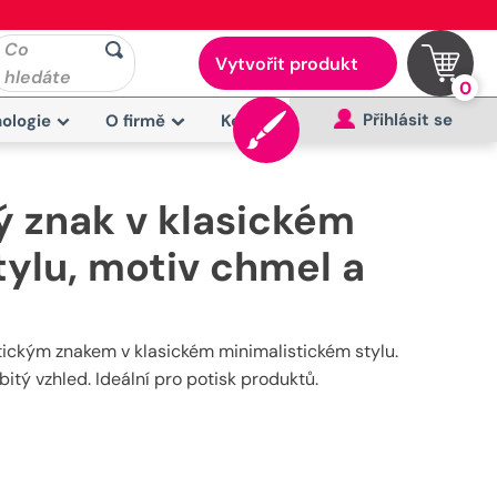
Co
Vytvořit produkt
hledáte
0
Přihlásit se
ologie
O firmě
Kontakt
ý znak v klasickém
tylu, motiv chmel a
tickým znakem v klasickém minimalistickém stylu.
tý vzhled. Ideální pro potisk produktů.