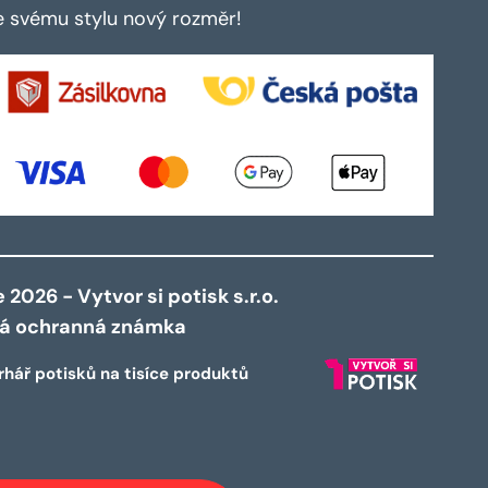
te svému stylu nový rozměr!
2026 - Vytvor si potisk s.r.o.
ná ochranná známka
rhář potisků na tisíce produktů