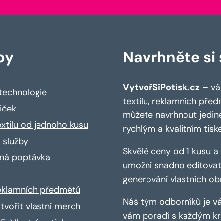
by
Navrhněte si s
VytvořSiPotisk.cz
– váš
 technologie
textilu
,
reklamních před
riček
můžete navrhnout jedin
extilu od jednoho kusu
rychlým a kvalitním tisk
 služby
Skvělé ceny od 1 kusu 
ná poptávka
umožní snadno editovat 
generování vlastních ob
reklamních předmětů
Náš tým odborníků je vá
ytvořit vlastní merch
vám poradí s každým kro