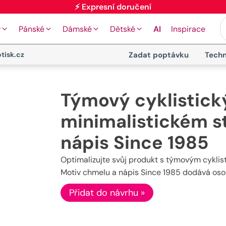
⚡ Expresní doručení
y
Pánské
Dámské
Dětské
AI
Inspirace
tisk.cz
Zadat poptávku
Techn
Týmový cyklistick
minimalistickém s
nápis Since 1985
Optimalizujte svůj produkt s týmovým cyklis
Motiv chmelu a nápis Since 1985 dodává osobi
Přidat do návrhu »