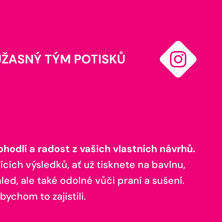
ÚŽASNÝ TÝM POTISKŮ
odlí a radost z vašich vlastních návrhů.
ících výsledků, ať už tisknete na bavlnu,
ed, ale také odolné vůči praní a sušení.
bychom to zajistili.