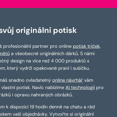
vůj originální potisk
 profesionální partner pro online
potisk triček
,
mětů
a všeobecně originálních dárků. S námi
ečný design na více než 4 000 produktů s
em, který vydrží opakované praní i sušičku.
a náš snadno ovladatelný
online návrhář
vám
vlastní potisk. Navíc nabízíme
AI technologii
pro
rázků i opravu nahraných obrázků.
m k dispozici 19 hodin denně na chatu a rád
kem vaší objednávky. Vytvořte si originální