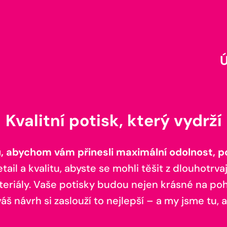
Kvalitní potisk, který vydrží
 abychom vám přinesli maximální odolnost, poh
il a kvalitu, abyste se mohli těšit z dlouhotrvaj
teriály. Vaše potisky budou nejen krásné na pohl
š návrh si zaslouží to nejlepší – a my jsme tu, a