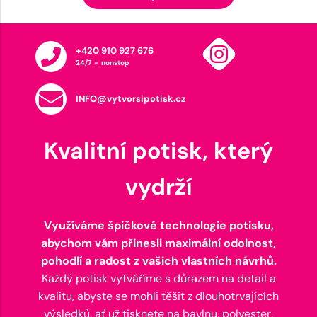
+420 910 927 676
24/7 - nonstop
INFO@vytvorsipotisk.cz
Kvalitní potisk, který
vydrží
Využíváme špičkové technologie potisku,
abychom vám přinesli maximální odolnost,
pohodlí a radost z vašich vlastních návrhů.
Každý potisk vytváříme s důrazem na detail a
kvalitu, abyste se mohli těšit z dlouhotrvajících
výsledků, ať už tisknete na bavlnu, polyester,