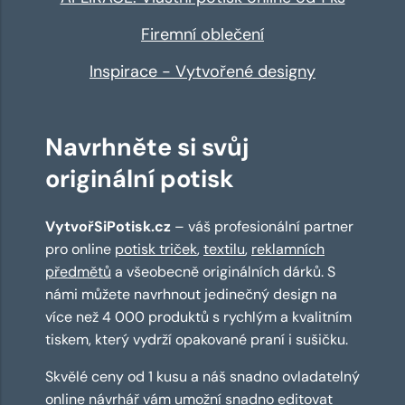
Firemní oblečení
Inspirace - Vytvořené designy
Navrhněte si svůj
originální potisk
VytvořSiPotisk.cz
– váš profesionální partner
pro online
potisk triček
,
textilu
,
reklamních
předmětů
a všeobecně originálních dárků. S
námi můžete navrhnout jedinečný design na
více než 4 000 produktů s rychlým a kvalitním
tiskem, který vydrží opakované praní i sušičku.
Skvělé ceny od 1 kusu a náš snadno ovladatelný
online návrhář
vám umožní snadno editovat