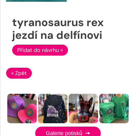
tyranosaurus rex
jezdí na delfínovi
Přidat do návrhu »
« Zpět
Galerie potisků