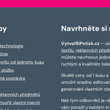
by
Navrhněte si s
VytvořSiPotisk.cz
– váš
 technologie
textilu
,
reklamních před
riček
můžete navrhnout jedin
extilu od jednoho kusu
rychlým a kvalitním tisk
 služby
Skvělé ceny od 1 kusu 
ná poptávka
umožní snadno editovat 
generování vlastních ob
reklamních předmětů
Náš tým odborníků je vá
ytvořit vlastní merch
vám poradí s každým kro