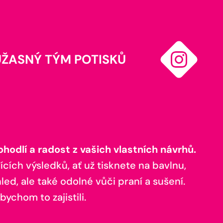
ÚŽASNÝ TÝM POTISKŮ
odlí a radost z vašich vlastních návrhů.
ících výsledků, ať už tisknete na bavlnu,
ed, ale také odolné vůči praní a sušení.
bychom to zajistili.