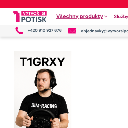
Všechny produkty
Služb
+420 910 927 676
objednavky@vytvorsipo