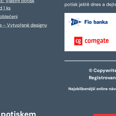
: Vlastní potisk
potisk ještě dnes a dej
d 1 ks
oblečení
ce - Vytvořené designy
© Copywrite 
Registrova
Nejoblíbenější online náv
s potiskem