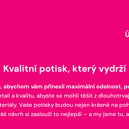
Kvalitní potisk, který vydrží
 abychom vám přinesli maximální odolnost, poh
il a kvalitu, abyste se mohli těšit z dlouhotrvaj
teriály. Vaše potisky budou nejen krásné na pohl
š návrh si zaslouží to nejlepší – a my jsme tu, a