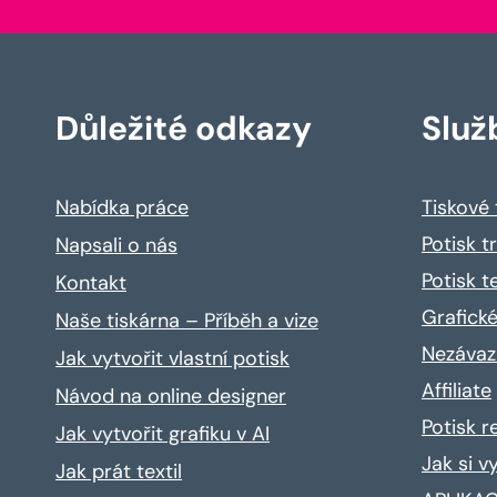
Důležité odkazy
Služ
Nabídka práce
Tiskové
Potisk t
Napsali o nás
Potisk t
Kontakt
Grafické
Naše tiskárna – Příběh a vize
Nezávaz
Jak vytvořit vlastní potisk
Affiliate
Návod na online designer
Potisk 
Jak vytvořit grafiku v AI
Jak si v
Jak prát textil