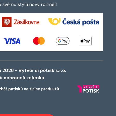
te svému stylu nový rozměr!
2026 - Vytvor si potisk s.r.o.
ná ochranná známka
rhář potisků na tisíce produktů