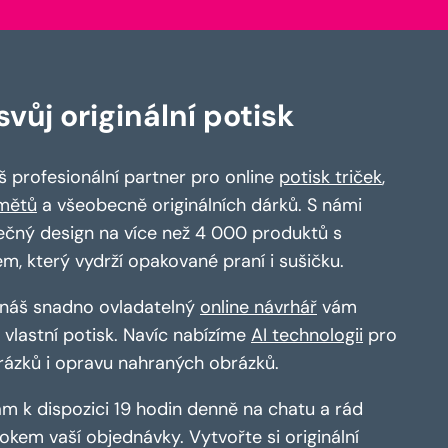
vůj originální potisk
 profesionální partner pro online
potisk triček
,
mětů
a všeobecně originálních dárků. S námi
ečný design na více než 4 000 produktů s
em, který vydrží opakované praní i sušičku.
a náš snadno ovladatelný
online návrhář
vám
vlastní potisk. Navíc nabízíme
AI technologii
pro
rázků i opravu nahraných obrázků.
m k dispozici 19 hodin denně na chatu a rád
kem vaší objednávky. Vytvořte si originální