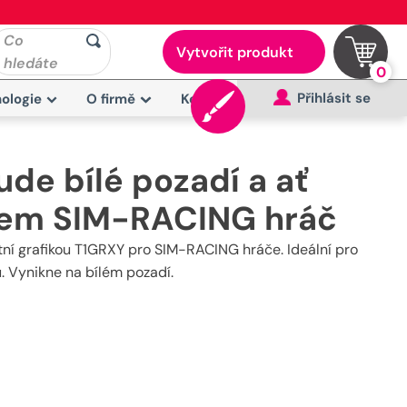
Co
Vytvořit produkt
hledáte
0
Přihlásit se
ologie
O firmě
Kontakt
ude bílé pozadí a ať
jsem SIM-RACING hráč
átní grafikou T1GRXY pro SIM-RACING hráče. Ideální pro
ů. Vynikne na bílém pozadí.