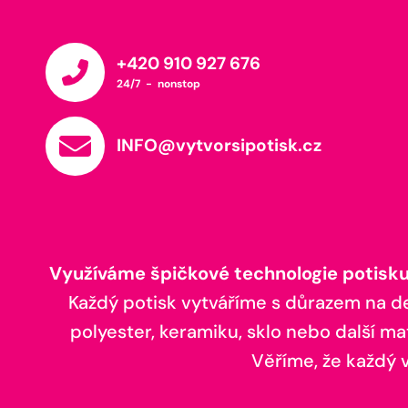
+420 910 927 676
24/7 - nonstop
INFO@vytvorsipotisk.cz
Využíváme špičkové technologie potisku,
Každý potisk vytváříme s důrazem na deta
polyester, keramiku, sklo nebo další ma
Věříme, že každý vá