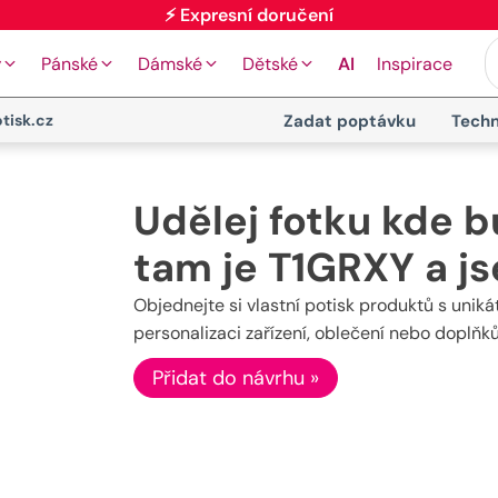
y
Pánské
Dámské
Dětské
AI
Inspirace
tisk.cz
Zadat poptávku
Techn
Udělej fotku kde b
tam je T1GRXY a 
Objednejte si vlastní potisk produktů s unik
personalizaci zařízení, oblečení nebo doplňk
Přidat do návrhu »