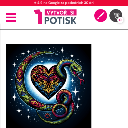
⭐ 4.9 na Google za posledních 30 dní
0