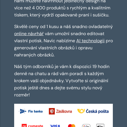
námi můžete navrhnout jedinečný design na
více než 4 000 produktů s rychlým a kvalitním
tiskem, který vydrží opakované praní i sušičku.
Skvělé ceny od 1 kusu a náš snadno ovladatelný
online návrhář
vám umožní snadno editovat
vlastní potisk. Navíc nabízíme
AI technologii
pro
generování vlastních obrázků i opravu
nahraných obrázků.
Náš tým odborníků je vám k dispozici 19 hodin
denně na chatu a rád vám poradí s každým
krokem vaší objednávky. Vytvořte si originální
potisk ještě dnes a dejte svému stylu nový
rozměr!