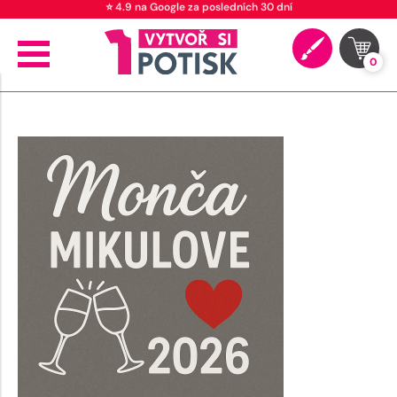
⭐ 4.9 na Google za posledních 30 dní
0