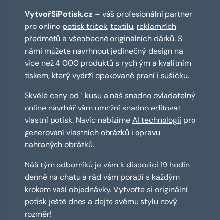
VytvořSiPotisk.cz
– váš profesionální partner
pro online
potisk triček
,
textilu
,
reklamních
předmětů
a všeobecně originálních dárků. S
námi můžete navrhnout jedinečný design na
více než 4 000 produktů s rychlým a kvalitním
tiskem, který vydrží opakované praní i sušičku.
Skvělé ceny od 1 kusu a náš snadno ovladatelný
online návrhář
vám umožní snadno editovat
vlastní potisk. Navíc nabízíme
AI technologii
pro
generování vlastních obrázků i opravu
nahraných obrázků.
Náš tým odborníků je vám k dispozici 19 hodin
denně na chatu a rád vám poradí s každým
krokem vaší objednávky. Vytvořte si originální
potisk ještě dnes a dejte svému stylu nový
rozměr!