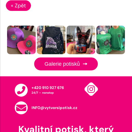
« Zpět
Galerie potisků
+420 910 927 676
24/7 - nonstop
INFO@vytvorsipotisk.cz
Kvalitní potisk, který