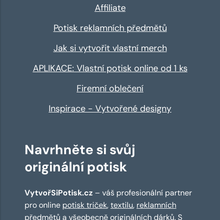
Affiliate
Potisk reklamních předmětů
Jak si vytvořit vlastní merch
APLIKACE: Vlastní potisk online od 1 ks
Firemní oblečení
Inspirace - Vytvořené designy
Navrhněte si svůj
originální potisk
VytvořSiPotisk.cz
– váš profesionální partner
pro online
potisk triček
,
textilu
,
reklamních
předmětů
a všeobecně originálních dárků. S