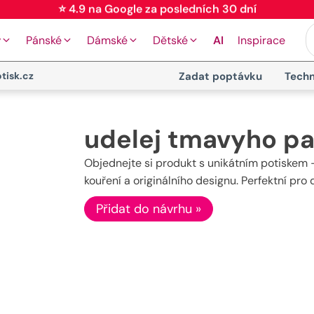
⭐ 4.9 na Google za posledních 30 dní
y
Pánské
Dámské
Dětské
AI
Inspirace
tisk.cz
Zadat poptávku
Techn
udelej tmavyho pan
Objednejte si produkt s unikátním potiskem -
kouření a originálního designu. Perfektní pro
Přidat do návrhu »