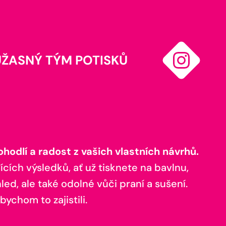
ÚŽASNÝ TÝM POTISKŮ
odlí a radost z vašich vlastních návrhů.
ících výsledků, ať už tisknete na bavlnu,
ed, ale také odolné vůči praní a sušení.
bychom to zajistili.