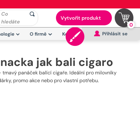
Co
Vytvořit produkt
hledáte
0
Přihlásit se
ologie
O firmě
Kontakt
acka jak bali cigaro
 tmavý panáček balící cigaře. Ideální pro milovníky
 dárky, promo akce nebo pro vlastní potřebu.