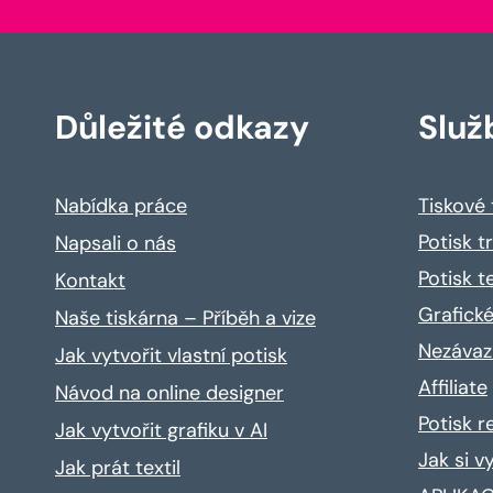
Důležité odkazy
Služ
Nabídka práce
Tiskové
Potisk t
Napsali o nás
Potisk t
Kontakt
Grafické
Naše tiskárna – Příběh a vize
Nezávaz
Jak vytvořit vlastní potisk
Affiliate
Návod na online designer
Potisk 
Jak vytvořit grafiku v AI
Jak si v
Jak prát textil