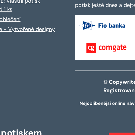
: Vlastní potisk
potisk ještě dnes a dej
d 1 ks
oblečení
ce - Vytvořené designy
© Copywrite 
Registrova
Nejoblíbenější online náv
s potiskem