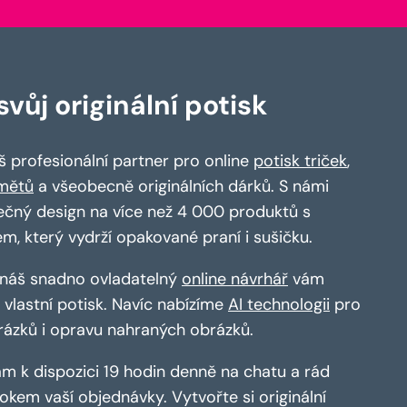
vůj originální potisk
 profesionální partner pro online
potisk triček
,
mětů
a všeobecně originálních dárků. S námi
ečný design na více než 4 000 produktů s
em, který vydrží opakované praní i sušičku.
a náš snadno ovladatelný
online návrhář
vám
vlastní potisk. Navíc nabízíme
AI technologii
pro
rázků i opravu nahraných obrázků.
m k dispozici 19 hodin denně na chatu a rád
kem vaší objednávky. Vytvořte si originální