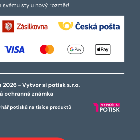
te svému stylu nový rozměr!
2026 - Vytvor si potisk s.r.o.
ná ochranná známka
rhář potisků na tisíce produktů