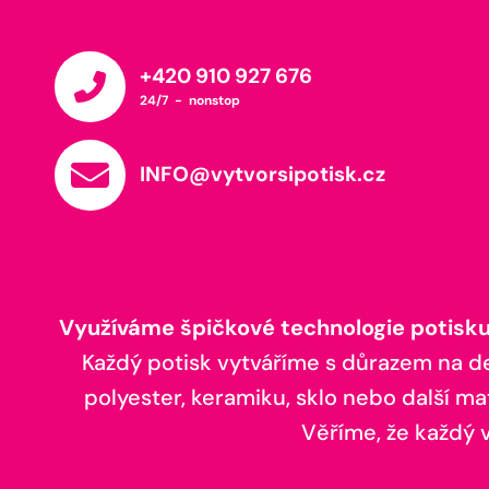
+420 910 927 676
24/7 - nonstop
INFO@vytvorsipotisk.cz
Využíváme špičkové technologie potisku,
Každý potisk vytváříme s důrazem na deta
polyester, keramiku, sklo nebo další ma
Věříme, že každý vá