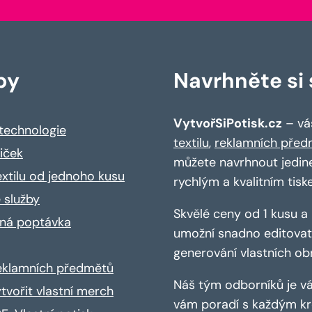
by
Navrhněte si s
VytvořSiPotisk.cz
– váš
 technologie
textilu
,
reklamních před
riček
můžete navrhnout jedin
extilu od jednoho kusu
rychlým a kvalitním tisk
 služby
Skvělé ceny od 1 kusu 
ná poptávka
umožní snadno editovat 
generování vlastních ob
reklamních předmětů
Náš tým odborníků je vá
ytvořit vlastní merch
vám poradí s každým kro