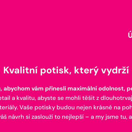
Kvalitní potisk, který vydrží
 abychom vám přinesli maximální odolnost, poh
il a kvalitu, abyste se mohli těšit z dlouhotrvaj
teriály. Vaše potisky budou nejen krásné na pohl
š návrh si zaslouží to nejlepší – a my jsme tu, a