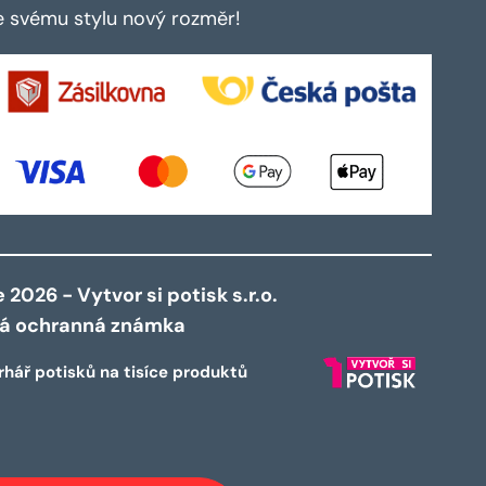
te svému stylu nový rozměr!
2026 - Vytvor si potisk s.r.o.
ná ochranná známka
rhář potisků na tisíce produktů