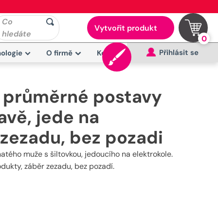
Co
Vytvořit produkt
hledáte
0
Přihlásit se
ologie
O firmě
Kontakt
ý průměrné postavy
avě, jede na
 zezadu, bez pozadi
natého muže s šiltovkou, jedoucího na elektrokole.
odukty, záběr zezadu, bez pozadí.