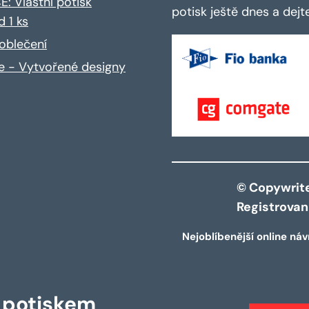
: Vlastní potisk
potisk ještě dnes a dej
d 1 ks
oblečení
ce - Vytvořené designy
© Copywrite 
Registrova
Nejoblíbenější online náv
s potiskem