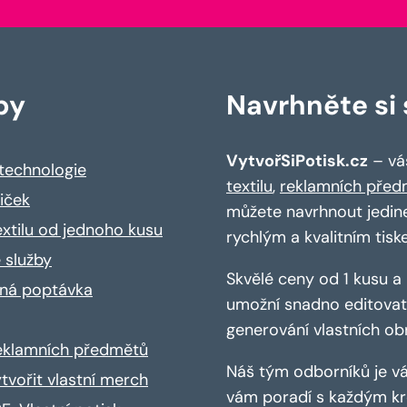
by
Navrhněte si s
VytvořSiPotisk.cz
– váš
 technologie
textilu
,
reklamních před
riček
můžete navrhnout jedin
extilu od jednoho kusu
rychlým a kvalitním tisk
 služby
Skvělé ceny od 1 kusu 
ná poptávka
umožní snadno editovat 
generování vlastních ob
reklamních předmětů
Náš tým odborníků je vá
ytvořit vlastní merch
vám poradí s každým kro