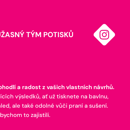
ÚŽASNÝ TÝM POTISKŮ
odlí a radost z vašich vlastních návrhů.
ících výsledků, ať už tisknete na bavlnu,
ed, ale také odolné vůči praní a sušení.
bychom to zajistili.