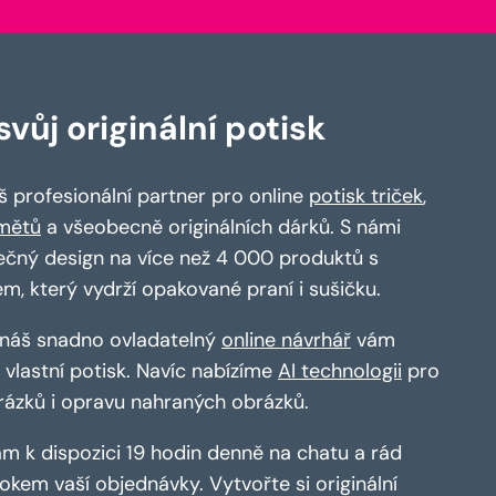
vůj originální potisk
 profesionální partner pro online
potisk triček
,
mětů
a všeobecně originálních dárků. S námi
ečný design na více než 4 000 produktů s
em, který vydrží opakované praní i sušičku.
a náš snadno ovladatelný
online návrhář
vám
vlastní potisk. Navíc nabízíme
AI technologii
pro
rázků i opravu nahraných obrázků.
m k dispozici 19 hodin denně na chatu a rád
kem vaší objednávky. Vytvořte si originální