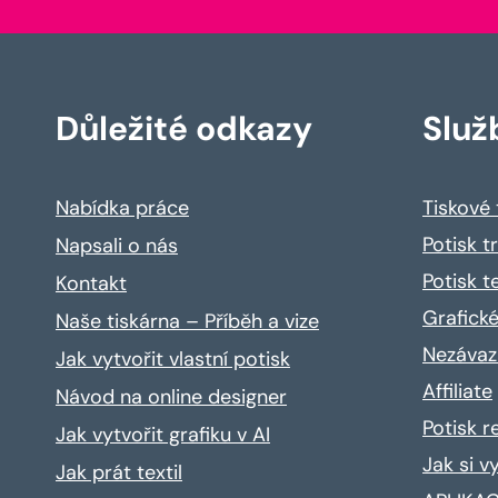
Důležité odkazy
Služ
Nabídka práce
Tiskové
Potisk t
Napsali o nás
Potisk t
Kontakt
Grafické
Naše tiskárna – Příběh a vize
Nezávaz
Jak vytvořit vlastní potisk
Affiliate
Návod na online designer
Potisk 
Jak vytvořit grafiku v AI
Jak si v
Jak prát textil