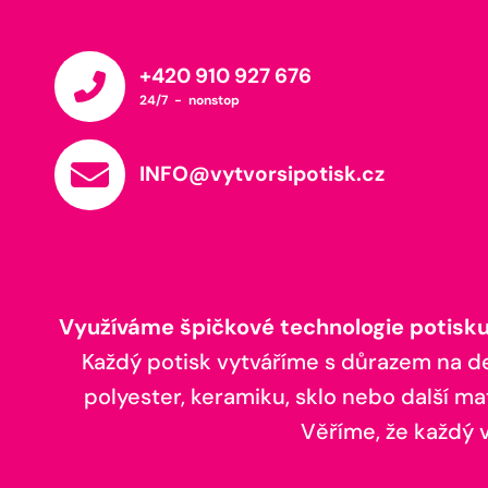
+420 910 927 676
24/7 - nonstop
INFO@vytvorsipotisk.cz
Využíváme špičkové technologie potisku,
Každý potisk vytváříme s důrazem na deta
polyester, keramiku, sklo nebo další ma
Věříme, že každý vá