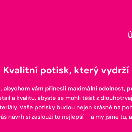
Kvalitní potisk, který vydrží
 abychom vám přinesli maximální odolnost, poh
il a kvalitu, abyste se mohli těšit z dlouhotrvaj
teriály. Vaše potisky budou nejen krásné na pohl
š návrh si zaslouží to nejlepší – a my jsme tu, a