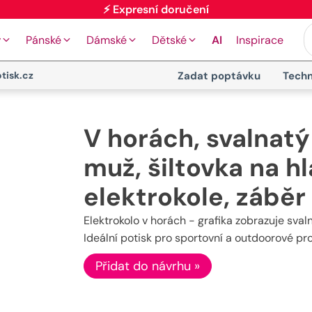
⚡ Expresní doručení
y
Pánské
Dámské
Dětské
AI
Inspirace
tisk.cz
Zadat poptávku
Techn
V horách, svalnat
muž, šiltovka na hl
elektrokole, záběr
Elektrokolo v horách - grafika zobrazuje sval
Ideální potisk pro sportovní a outdoorové pr
Přidat do návrhu »