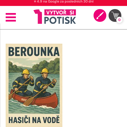
⭐ 4.9 na Google za posledních 30 dní
0