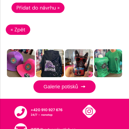
Přidat do návrhu »
« Zpět
Galerie potisků
+420 910 927 676
24/7 - nonstop