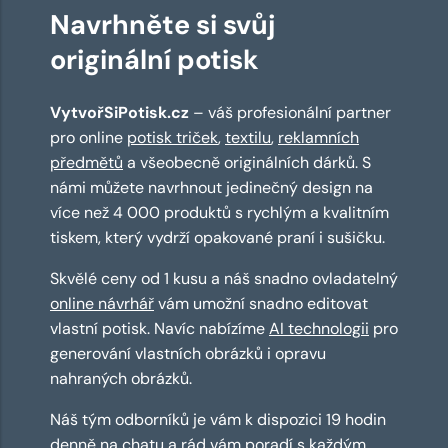
Navrhněte si svůj
originální potisk
VytvořSiPotisk.cz
– váš profesionální partner
pro online
potisk triček
,
textilu
,
reklamních
předmětů
a všeobecně originálních dárků. S
námi můžete navrhnout jedinečný design na
více než 4 000 produktů s rychlým a kvalitním
tiskem, který vydrží opakované praní i sušičku.
Skvělé ceny od 1 kusu a náš snadno ovladatelný
online návrhář
vám umožní snadno editovat
vlastní potisk. Navíc nabízíme
AI technologii
pro
generování vlastních obrázků i opravu
nahraných obrázků.
Náš tým odborníků je vám k dispozici 19 hodin
denně na chatu a rád vám poradí s každým