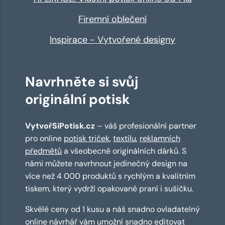
Firemní oblečení
Inspirace - Vytvořené designy
Navrhněte si svůj
originální potisk
VytvořSiPotisk.cz
– váš profesionální partner
pro online
potisk triček
,
textilu
,
reklamních
předmětů
a všeobecně originálních dárků. S
námi můžete navrhnout jedinečný design na
více než 4 000 produktů s rychlým a kvalitním
tiskem, který vydrží opakované praní i sušičku.
Skvělé ceny od 1 kusu a náš snadno ovladatelný
online návrhář
vám umožní snadno editovat