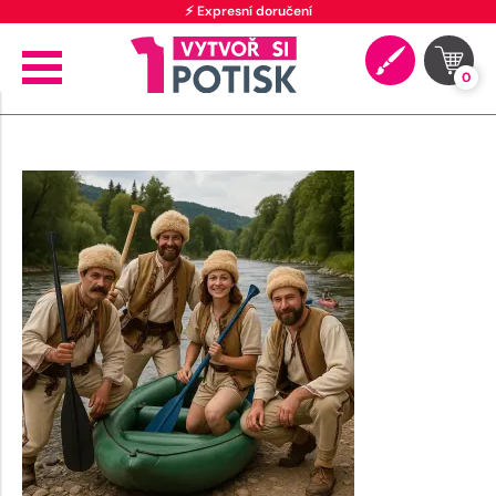
⚡ Expresní doručení
0