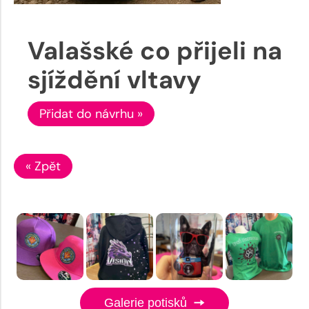
Valašské co přijeli na
sjíždění vltavy
Přidat do návrhu »
« Zpět
Galerie potisků