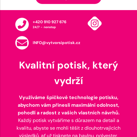
+420 910 927 676
24/7 - nonstop
INFO@vytvorsipotisk.cz
Kvalitní potisk, který
vydrží
Využíváme špičkové technologie potisku,
abychom vám přinesli maximální odolnost,
pohodlí a radost z vašich vlastních návrhů.
Každý potisk vytváříme s důrazem na detail a
kvalitu, abyste se mohli těšit z dlouhotrvajících
výsledků, ať už tisknete na bavlnu, polyester,