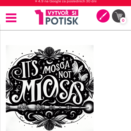
⭐ 4.9 na Google za posledních 30 dní
0