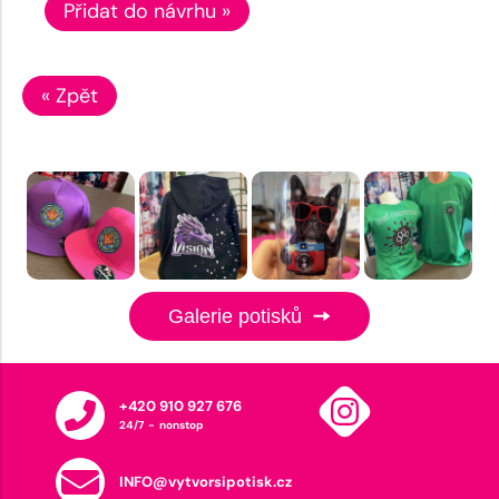
Přidat do návrhu »
« Zpět
Galerie potisků
+420 910 927 676
24/7 - nonstop
INFO@vytvorsipotisk.cz