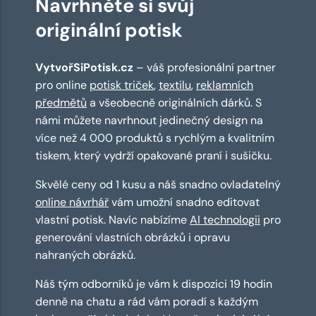
Navrhněte si svůj
originální potisk
VytvořSiPotisk.cz
– váš profesionální partner
pro online
potisk triček
,
textilu
,
reklamních
předmětů
a všeobecně originálních dárků. S
námi můžete navrhnout jedinečný design na
více než 4 000 produktů s rychlým a kvalitním
tiskem, který vydrží opakované praní i sušičku.
Skvělé ceny od 1 kusu a náš snadno ovladatelný
online návrhář
vám umožní snadno editovat
vlastní potisk. Navíc nabízíme
AI technologii
pro
generování vlastních obrázků i opravu
nahraných obrázků.
Náš tým odborníků je vám k dispozici 19 hodin
denně na chatu a rád vám poradí s každým