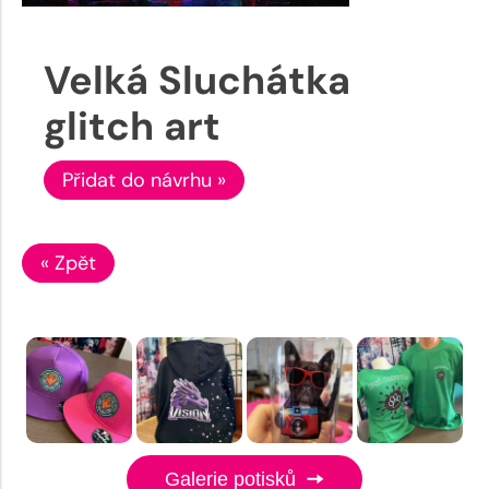
Velká Sluchátka
glitch art
Přidat do návrhu »
« Zpět
Galerie potisků