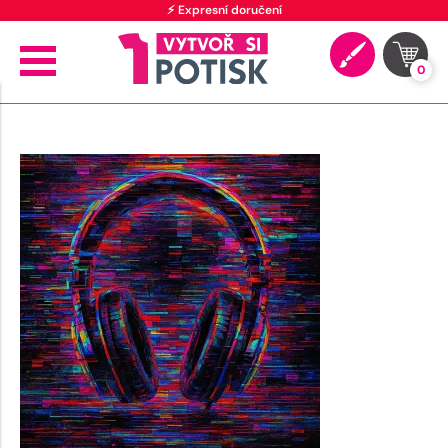
⚡ Expresní doručení
0