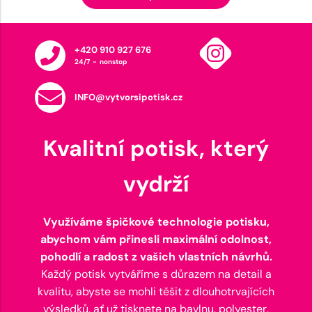
+420 910 927 676
24/7 - nonstop
INFO@vytvorsipotisk.cz
Kvalitní potisk, který
vydrží
Využíváme špičkové technologie potisku,
abychom vám přinesli maximální odolnost,
pohodlí a radost z vašich vlastních návrhů.
Každý potisk vytváříme s důrazem na detail a
kvalitu, abyste se mohli těšit z dlouhotrvajících
výsledků, ať už tisknete na bavlnu, polyester,