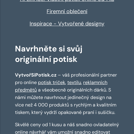
Firemní oblečení
Inspirace - Vytvořené designy
Navrhněte si svůj
originální potisk
VytvořSiPotisk.cz
– váš profesionální partner
pro online
potisk triček
,
textilu
,
reklamních
předmětů
a všeobecně originálních dárků. S
námi můžete navrhnout jedinečný design na
více než 4 000 produktů s rychlým a kvalitním
tiskem, který vydrží opakované praní i sušičku.
Skvělé ceny od 1 kusu a náš snadno ovladatelný
online návrhář
vám umožní snadno editovat